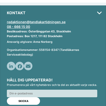
KONTAKT
redaktionen@tandlakartidningen.se
08 - 666 15 00
Besöksadress: Österlånggatan 43, Stockholm
Postadress: Box 1217, 111 82 Stockholm
Ansvarig utgivare: Anna Norberg
Organisationsnummer: 556154-8347 (Tandläkarnas
Serviceaktiebolag)
L
F
E
i
a
m
HÅLL DIG UPPDATERAD!
n
c
a
Prenumerera på vårt nyhetsbrev och ta del av aktuellt varje vecka.
k
e
i
e
b
l
d
o
I
o
n
k