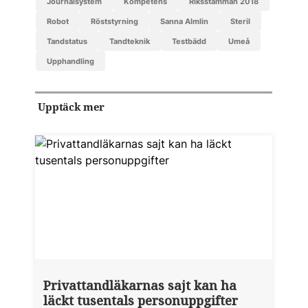
journalsystem
kompetens
riksstämman 2018
robot
röststyrning
Sanna Almlin
steril
tandstatus
tandteknik
testbädd
Umeå
upphandling
Upptäck mer
Privattandläkarnas sajt kan ha
läckt tusentals personuppgifter