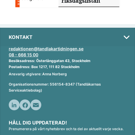
riksdagslistan
KONTAKT
redaktionen@tandlakartidningen.se
08 - 666 15 00
Besöksadress: Österlånggatan 43, Stockholm
Postadress: Box 1217, 111 82 Stockholm
Ansvarig utgivare: Anna Norberg
Organisationsnummer: 556154-8347 (Tandläkarnas
Serviceaktiebolag)
L
F
E
i
a
m
HÅLL DIG UPPDATERAD!
n
c
a
Prenumerera på vårt nyhetsbrev och ta del av aktuellt varje vecka.
k
e
i