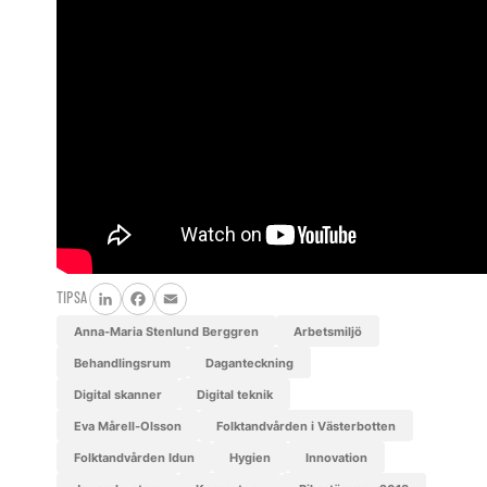
TIPSA
LinkedIn
Facebook
Email
Anna-Maria Stenlund Berggren
arbetsmiljö
behandlingsrum
daganteckning
digital skanner
digital teknik
Eva Mårell-Olsson
Folktandvården i Västerbotten
Folktandvården Idun
hygien
innovation