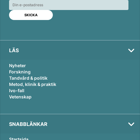
e
b
l
d
o
I
o
n
k
LÄS
Nyheter
Forskning
Tandvård & politik
Metod, klinik & praktik
Ivo-fall
Vetenskap
SNABBLÄNKAR
Startsida