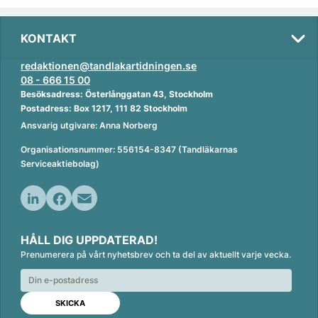
KONTAKT
redaktionen@tandlakartidningen.se
08 - 666 15 00
Besöksadress: Österlånggatan 43, Stockholm
Postadress: Box 1217, 111 82 Stockholm
Ansvarig utgivare: Anna Norberg
Organisationsnummer: 556154-8347 (Tandläkarnas
Serviceaktiebolag)
L
F
E
i
a
m
HÅLL DIG UPPDATERAD!
n
c
a
Prenumerera på vårt nyhetsbrev och ta del av aktuellt varje vecka.
k
e
i
e
b
l
d
o
I
o
n
k