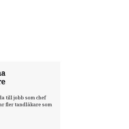
na
re
a till jobb som chef
har fler tandläkare som