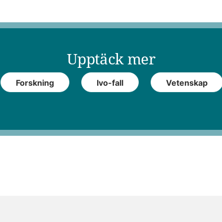
Upptäck mer
Forskning
Ivo-fall
Vetenskap