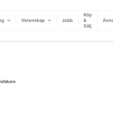
Köp
ng
Vetenskap
Jobb
&
Ann
Sälj