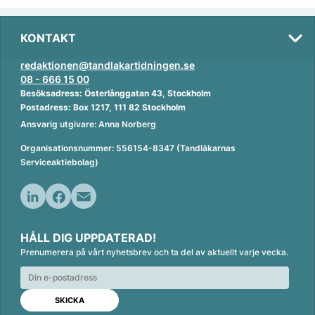
KONTAKT
redaktionen@tandlakartidningen.se
08 - 666 15 00
Besöksadress: Österlånggatan 43, Stockholm
Postadress: Box 1217, 111 82 Stockholm
Ansvarig utgivare: Anna Norberg
Organisationsnummer: 556154-8347 (Tandläkarnas
Serviceaktiebolag)
L
F
E
i
a
m
HÅLL DIG UPPDATERAD!
n
c
a
Prenumerera på vårt nyhetsbrev och ta del av aktuellt varje vecka.
k
e
i
e
b
l
d
o
I
o
n
k