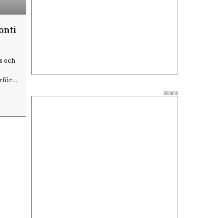
onti
s och
rför
i
Annons