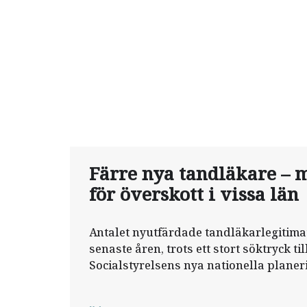
Färre nya tandläkare – 
för överskott i vissa län
Antalet nyutfärdade tandläkarlegitima
senaste åren, trots ett stort söktryck ti
Socialstyrelsens nya nationella planer
dessutom att vissa län kan få ett övers