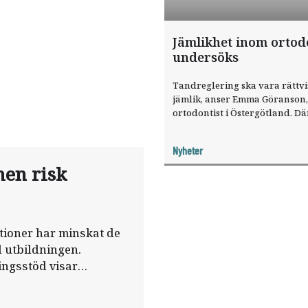
Jämlikhet inom ortod
undersöks
Tandreglering ska vara rättvi
jämlik, anser Emma Göranson,
ortodontist i Östergötland. Dä
tar hon reda på hur det ser ut 
praktiken.
Nyheter
men risk
tioner har minskat de
ll utbildningen.
ingsstöd visar
kott på tandläkare.