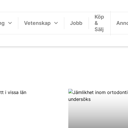
Köp
ng
Vetenskap
Jobb
&
Ann
Sälj