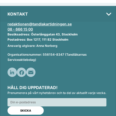
KONTAKT
redaktionen@tandlakartidningen.se
08 - 666 15 00
Besöksadress: Österlånggatan 43, Stockholm
Postadress: Box 1217, 111 82 Stockholm
Ansvarig utgivare: Anna Norberg
Organisationsnummer: 556154-8347 (Tandläkarnas
Serviceaktiebolag)
L
F
E
i
a
m
HÅLL DIG UPPDATERAD!
n
c
a
Prenumerera på vårt nyhetsbrev och ta del av aktuellt varje vecka.
k
e
i
e
b
l
d
o
I
o
n
k