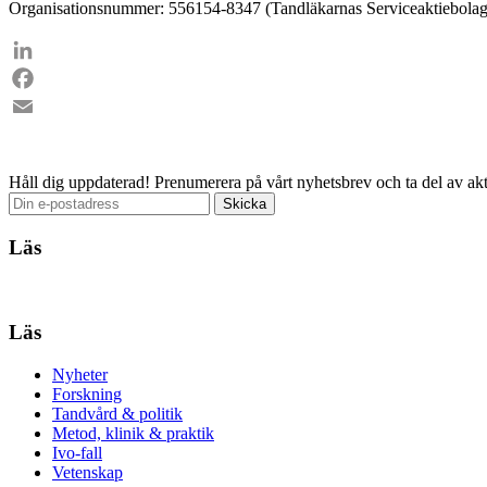
Organisationsnummer: 556154-8347 (Tandläkarnas Serviceaktiebolag
LinkedIn
Facebook
Email
Håll dig uppdaterad!
Prenumerera på vårt nyhetsbrev och ta del av akt
Läs
Läs
Nyheter
Forskning
Tandvård & politik
Metod, klinik & praktik
Ivo-fall
Vetenskap