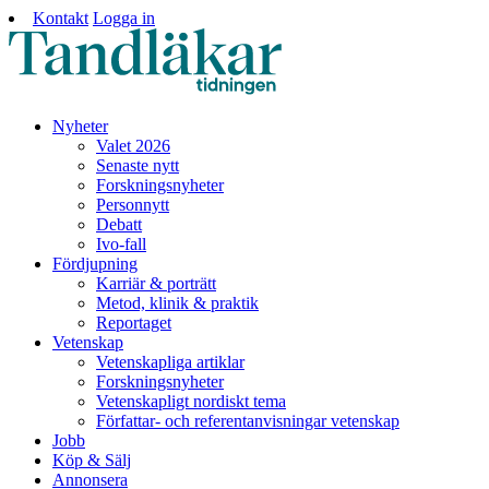
Kontakt
Logga in
Nyheter
Valet 2026
Senaste nytt
Forskningsnyheter
Personnytt
Debatt
Ivo-fall
Fördjupning
Karriär & porträtt
Metod, klinik & praktik
Reportaget
Vetenskap
Vetenskapliga artiklar
Forskningsnyheter
Vetenskapligt nordiskt tema
Författar- och referentanvisningar vetenskap
Jobb
Köp & Sälj
Annonsera