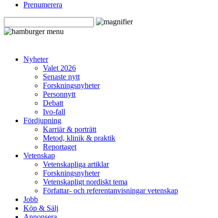
Prenumerera
Nyheter
Valet 2026
Senaste nytt
Forskningsnyheter
Personnytt
Debatt
Ivo-fall
Fördjupning
Karriär & porträtt
Metod, klinik & praktik
Reportaget
Vetenskap
Vetenskapliga artiklar
Forskningsnyheter
Vetenskapligt nordiskt tema
Författar- och referentanvisningar vetenskap
Jobb
Köp & Sälj
Annonsera