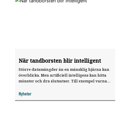
När tandborsten blir intelligent
Större datamängder än en mänsklig hjärna kan
överblicka. Men artificiell intelligens kan hitta
mönster och dra slutsatser. Till exempel varna
för riskbeteenden utifrån information om hur
någon borstar tänderna.
Nyheter