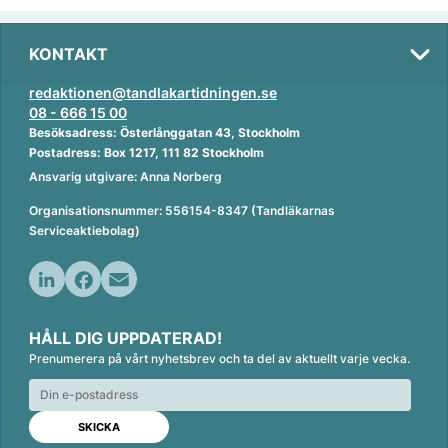
KONTAKT
redaktionen@tandlakartidningen.se
08 - 666 15 00
Besöksadress: Österlånggatan 43, Stockholm
Postadress: Box 1217, 111 82 Stockholm
Ansvarig utgivare: Anna Norberg
Organisationsnummer: 556154-8347 (Tandläkarnas
Serviceaktiebolag)
L
F
E
i
a
m
HÅLL DIG UPPDATERAD!
n
c
a
Prenumerera på vårt nyhetsbrev och ta del av aktuellt varje vecka.
k
e
i
e
b
l
d
o
I
o
n
k