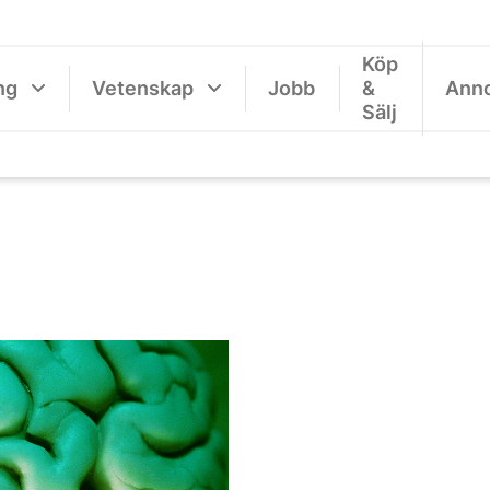
Köp
ng
Vetenskap
Jobb
&
Ann
Sälj