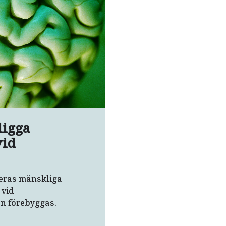
ligga
vid
teras mänskliga
 vid
n förebyggas.