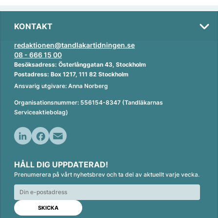
KONTAKT
redaktionen@tandlakartidningen.se
08 - 666 15 00
Besöksadress: Österlånggatan 43, Stockholm
Postadress: Box 1217, 111 82 Stockholm
Ansvarig utgivare: Anna Norberg
Organisationsnummer: 556154-8347 (Tandläkarnas
Serviceaktiebolag)
L
F
E
i
a
m
HÅLL DIG UPPDATERAD!
n
c
a
Prenumerera på vårt nyhetsbrev och ta del av aktuellt varje vecka.
k
e
i
e
b
l
d
o
I
o
n
k