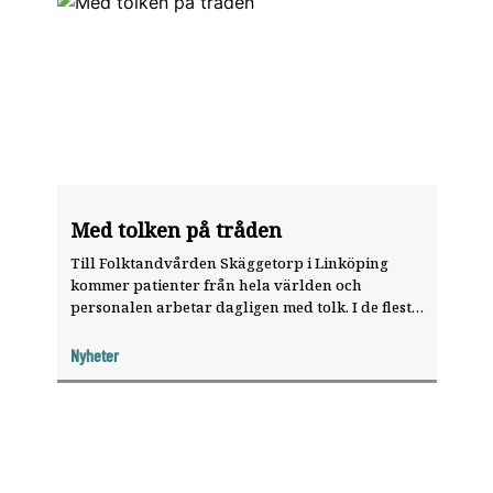
Med tolken på tråden
Till Folktandvården Skäggetorp i Linköping
kommer patienter från hela världen och
personalen arbetar dagligen med tolk. I de flesta
fall använder de telefontolk men snart ska de
börja testa en tolkapp som har en version
Nyheter
utvecklad för tandvården.