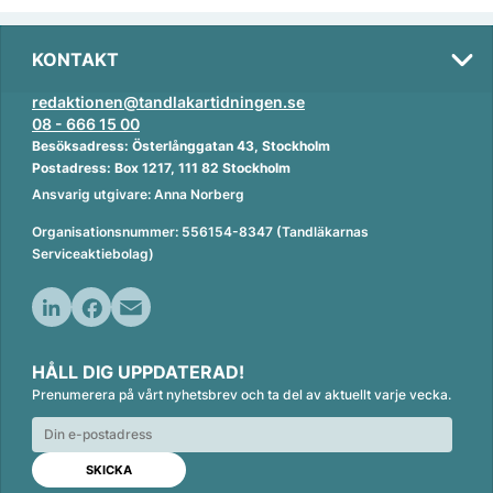
KONTAKT
redaktionen@tandlakartidningen.se
08 - 666 15 00
Besöksadress: Österlånggatan 43, Stockholm
Postadress: Box 1217, 111 82 Stockholm
Ansvarig utgivare: Anna Norberg
Organisationsnummer: 556154-8347 (Tandläkarnas
Serviceaktiebolag)
L
F
E
i
a
m
HÅLL DIG UPPDATERAD!
n
c
a
Prenumerera på vårt nyhetsbrev och ta del av aktuellt varje vecka.
k
e
i
e
b
l
d
o
I
o
n
k