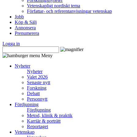
Forskningsnyheter
Vetenskapligt nordiskt tema
Författar- och referentanvisningar vetenskap
Jobb
Köp & Sälj
Annonsera
Prenumerera
Logga in
Meny
Nyheter
Nyheter
Valet 2026
Senaste nytt
Forskning
Debatt
Personnytt
Fördjupning
Fördjupning
Metod, klinik & praktik
Karriär & porträtt
Reportaget
Vetenskap