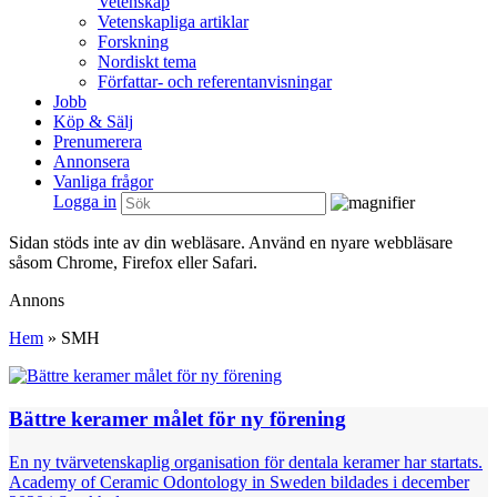
Vetenskap
Vetenskapliga artiklar
Forskning
Nordiskt tema
Författar- och referentanvisningar
Jobb
Köp & Sälj
Prenumerera
Annonsera
Vanliga frågor
Logga in
Sidan stöds inte av din webläsare. Använd en nyare webbläsare
såsom Chrome, Firefox eller Safari.
Annons
Hem
»
SMH
Bättre keramer målet för ny förening
En ny tvärvetenskaplig organisation för dentala keramer har startats.
Academy of Ceramic Odontology in Sweden bildades i december