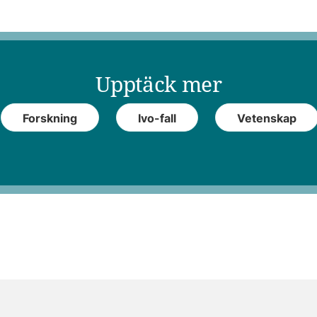
Upptäck mer
Forskning
Ivo-fall
Vetenskap