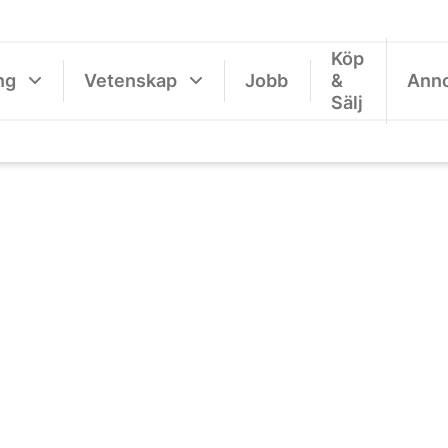
Köp
ng
Vetenskap
Jobb
&
Ann
Sälj