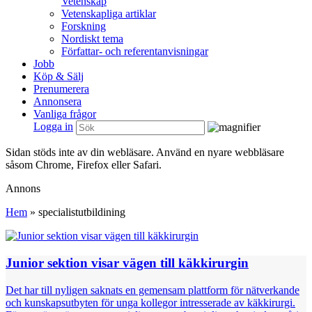
Vetenskap
Vetenskapliga artiklar
Forskning
Nordiskt tema
Författar- och referentanvisningar
Jobb
Köp & Sälj
Prenumerera
Annonsera
Vanliga frågor
Logga in
Sidan stöds inte av din webläsare. Använd en nyare webbläsare
såsom Chrome, Firefox eller Safari.
Annons
Hem
»
specialistutbildining
Junior sektion visar vägen till käkkirurgin
Det har till nyligen saknats en gemensam plattform för nätverkande
och kunskaps­utbyten för unga kolle­gor intresserade av käkkirurgi.