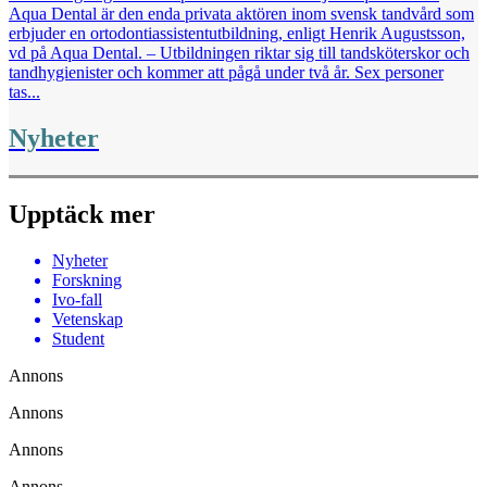
Aqua Dental är den enda privata aktören inom svensk tandvård som
erbjuder en ortodontiassistentutbildning, enligt Henrik Augustsson,
vd på Aqua Dental. – Utbildningen riktar sig till tandsköterskor och
tandhygienister och kommer att pågå under två år. Sex personer
tas...
Nyheter
Upptäck mer
Nyheter
Forskning
Ivo-fall
Vetenskap
Student
Annons
Annons
Annons
Annons