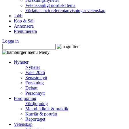
Forskningsnyheter
Vetenskapligt nordiskt tema
Författar- och referentanvisningar vetenskap
Jobb
Köp & Sälj
Annonsera
Prenumerera
Logga in
Meny
Nyheter
Nyheter
Valet 2026
Senaste nytt
Forskning
Debatt
Personnytt
Fördjupning
Fördjupning
Metod, klinik & praktik
Karriär & porträtt
Reportaget
Vetenskap