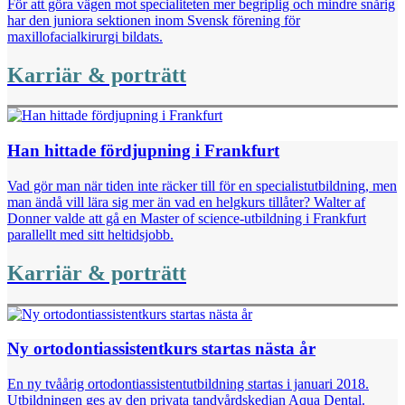
För att göra vägen mot specialiteten mer begriplig och mindre snårig
har den juniora sektionen inom Svensk ­förening för
maxillofacialkirurgi bildats.
Karriär & porträtt
Han hittade fördjupning i Frankfurt
Vad gör man när tiden inte räcker till för en specialist­utbildning, men
man ändå vill lära sig mer än vad en helgkurs tillåter? Walter af
Donner valde att gå en ­Master of science-utbildning i Frankfurt
parallellt med sitt heltidsjobb.
Karriär & porträtt
Ny ortodontiassistentkurs startas nästa år
En ny tvåårig ortodontiassistentutbildning startas i januari 2018.
Utbildningen ges av den privata tandvårds­kedjan Aqua Dental.