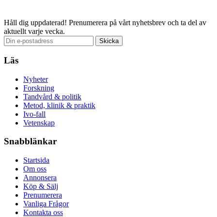
Email
Håll dig uppdaterad!
Prenumerera på vårt nyhetsbrev och ta del av
aktuellt varje vecka.
Läs
Nyheter
Forskning
Tandvård & politik
Metod, klinik & praktik
Ivo-fall
Vetenskap
Snabblänkar
Startsida
Om oss
Annonsera
Köp & Sälj
Prenumerera
Vanliga Frågor
Kontakta oss