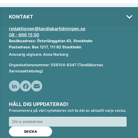
KONTAKT
redaktionen@tandlakartidningen.se
08 - 666 15 00
Besöksadress: Österlånggatan 43, Stockholm
Postadress: Box 1217, 111 82 Stockholm
Ansvarig utgivare: Anna Norberg
Organisationsnummer: 556154-8347 (Tandläkarnas
Serviceaktiebolag)
L
F
E
i
a
m
HÅLL DIG UPPDATERAD!
n
c
a
Prenumerera på vårt nyhetsbrev och ta del av aktuellt varje vecka.
k
e
i
e
b
l
d
o
I
o
n
k