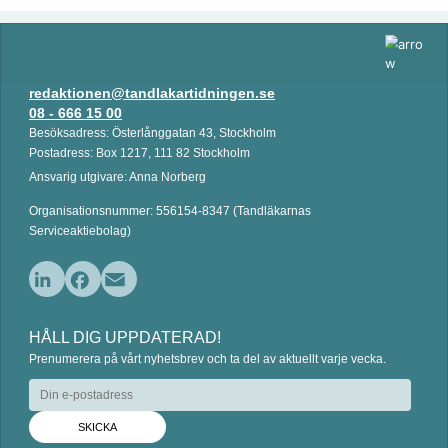
redaktionen@tandlakartidningen.se
08 - 666 15 00
Besöksadress: Österlånggatan 43, Stockholm
Postadress: Box 1217, 111 82 Stockholm
Ansvarig utgivare: Anna Norberg
Organisationsnummer: 556154-8347 (Tandläkarnas
Serviceaktiebolag)
L
F
E
i
a
m
HÅLL DIG UPPDATERAD!
n
c
a
Prenumerera på vårt nyhetsbrev och ta del av aktuellt varje vecka.
k
e
i
e
b
l
d
o
I
o
n
k