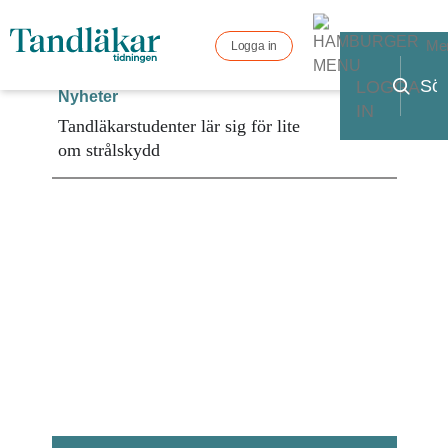
Me
Logga in
LOGGA
Nyheter
IN
Tandläkarstudenter lär sig för lite
om strålskydd