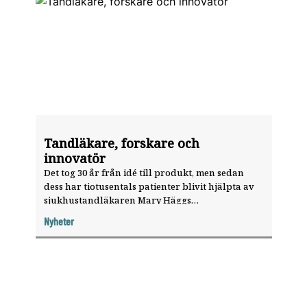
Tandläkare, forskare och
innovatör
Det tog 30 år från idé till produkt, men sedan
dess har tiotusentals patienter blivit hjälpta av
sjukhustandläkaren Mary Häggs
träningsredskap mot besvär som sväljproblem
Nyheter
och sömnapné.