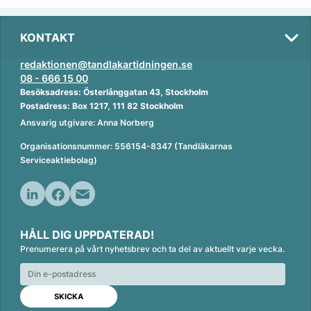
KONTAKT
redaktionen@tandlakartidningen.se
08 - 666 15 00
Besöksadress: Österlånggatan 43, Stockholm
Postadress: Box 1217, 111 82 Stockholm
Ansvarig utgivare: Anna Norberg
Organisationsnummer: 556154-8347 (Tandläkarnas
Serviceaktiebolag)
L
F
E
i
a
m
HÅLL DIG UPPDATERAD!
n
c
a
Prenumerera på vårt nyhetsbrev och ta del av aktuellt varje vecka.
k
e
i
e
b
l
d
o
I
o
n
k