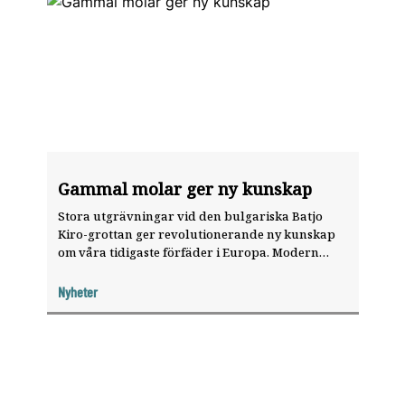
Gammal molar ger ny kunskap
Stora utgrävningar vid den bulgariska Batjo
Kiro-­grottan ger revolutionerande ny kunskap
om våra tidigaste förfäder i Europa. Modern
DNA-analys kan berätta varifrån människorna
kom och vilka deras förfäder var. I centrum står
Nyheter
bland annat en 45 000 år gammal molar.