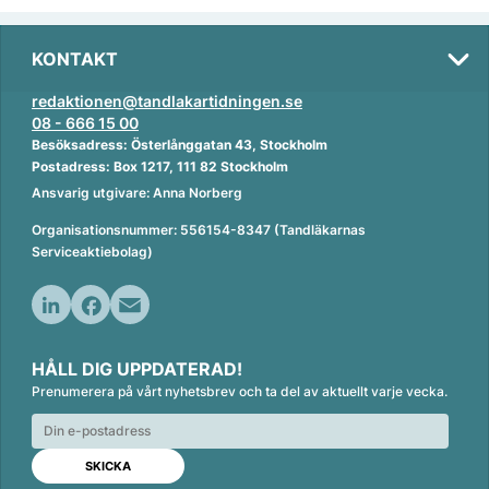
KONTAKT
redaktionen@tandlakartidningen.se
08 - 666 15 00
Besöksadress: Österlånggatan 43, Stockholm
Postadress: Box 1217, 111 82 Stockholm
Ansvarig utgivare: Anna Norberg
Organisationsnummer: 556154-8347 (Tandläkarnas
Serviceaktiebolag)
L
F
E
i
a
m
HÅLL DIG UPPDATERAD!
n
c
a
Prenumerera på vårt nyhetsbrev och ta del av aktuellt varje vecka.
k
e
i
e
b
l
d
o
I
o
n
k