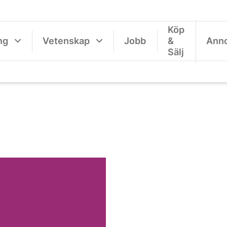
Köp
ng
Vetenskap
Jobb
&
Ann
Sälj