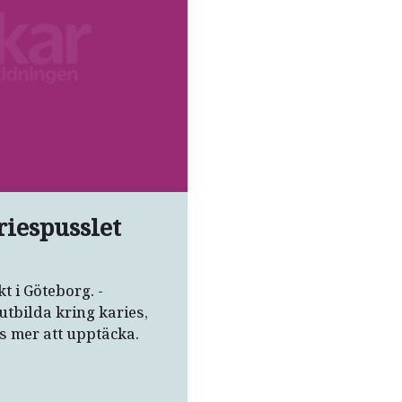
riespusslet
t i Göteborg. ­
utbilda kring ­karies,
s mer att upptäcka.