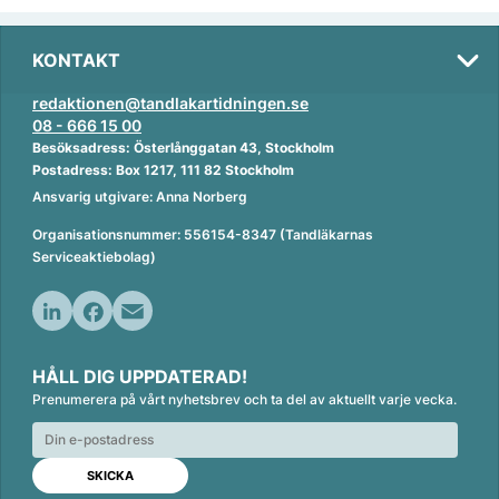
KONTAKT
redaktionen@tandlakartidningen.se
08 - 666 15 00
Besöksadress: Österlånggatan 43, Stockholm
Postadress: Box 1217, 111 82 Stockholm
Ansvarig utgivare: Anna Norberg
Organisationsnummer: 556154-8347 (Tandläkarnas
Serviceaktiebolag)
L
F
E
i
a
m
HÅLL DIG UPPDATERAD!
n
c
a
Prenumerera på vårt nyhetsbrev och ta del av aktuellt varje vecka.
k
e
i
e
b
l
d
o
I
o
n
k