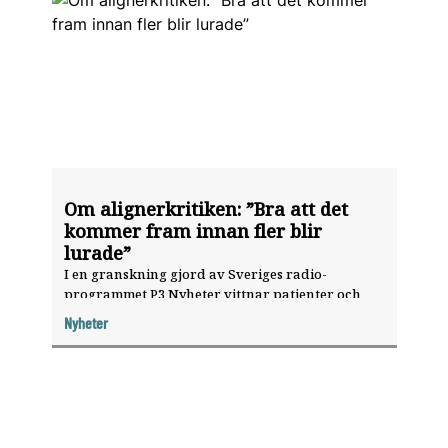
Om alignerkritiken: ”Bra att det
kommer fram innan fler blir
lurade”
I en granskning gjord av Sveriges radio-
programmet P3 Nyheter vittnar patienter och
före detta anställda vid tandvårdskedjan
Nyheter
Happident om undermåliga behandlingar och
press att sälja aligners.