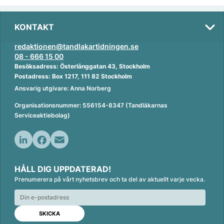
KONTAKT
redaktionen@tandlakartidningen.se
08 - 666 15 00
Besöksadress: Österlånggatan 43, Stockholm
Postadress: Box 1217, 111 82 Stockholm
Ansvarig utgivare: Anna Norberg
Organisationsnummer: 556154-8347 (Tandläkarnas
Serviceaktiebolag)
L
F
E
i
a
m
HÅLL DIG UPPDATERAD!
n
c
a
Prenumerera på vårt nyhetsbrev och ta del av aktuellt varje vecka.
k
e
i
e
b
l
d
o
I
o
n
k