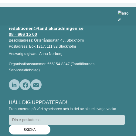
redaktionen@tandlakartidningen.se
08 - 666 15 00
Besöksadress: Österlånggatan 43, Stockholm
Postadress: Box 1217, 111 82 Stockholm
Ansvarig utgivare: Anna Norberg
Organisationsnummer: 556154-8347 (Tandläkarnas
Serviceaktiebolag)
L
F
E
i
a
m
HÅLL DIG UPPDATERAD!
n
c
a
Prenumerera på vårt nyhetsbrev och ta del av aktuellt varje vecka.
k
e
i
e
b
l
d
o
I
o
n
k