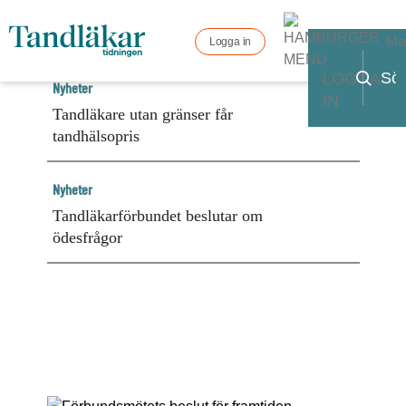
Me
Logga in
LOGGA
Nyheter
IN
Tandläkare utan gränser får
tandhälsopris
Nyheter
Tandläkarförbundet beslutar om
ödesfrågor