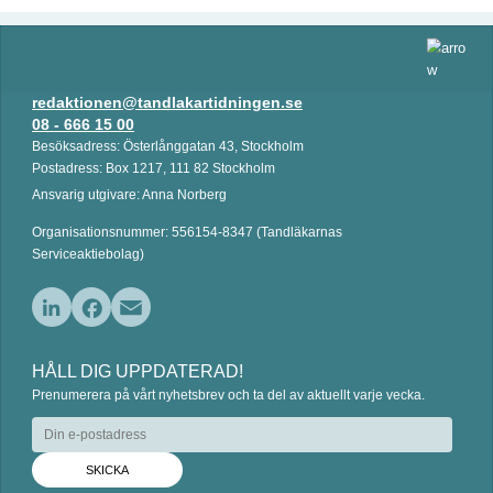
redaktionen@tandlakartidningen.se
08 - 666 15 00
Besöksadress: Österlånggatan 43, Stockholm
Postadress: Box 1217, 111 82 Stockholm
Ansvarig utgivare: Anna Norberg
Organisationsnummer: 556154-8347 (Tandläkarnas
Serviceaktiebolag)
L
F
E
i
a
m
HÅLL DIG UPPDATERAD!
n
c
a
Prenumerera på vårt nyhetsbrev och ta del av aktuellt varje vecka.
k
e
i
e
b
l
d
o
I
o
n
k