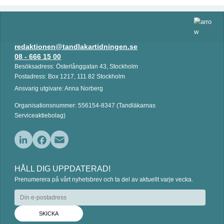
redaktionen@tandlakartidningen.se
08 - 666 15 00
Besöksadress: Österlånggatan 43, Stockholm
Postadress: Box 1217, 111 82 Stockholm
Ansvarig utgivare: Anna Norberg
Organisationsnummer: 556154-8347 (Tandläkarnas
Serviceaktiebolag)
L
F
E
i
a
m
HÅLL DIG UPPDATERAD!
n
c
a
Prenumerera på vårt nyhetsbrev och ta del av aktuellt varje vecka.
k
e
i
e
b
l
d
o
I
o
n
k