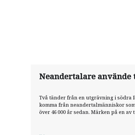
Neandertalare använde 
Två tänder från en utgrävning i södra P
komma från neandertalmänniskor som 
över 46 000 år sedan. Märken på en av 
de kommer från en individ som har skö
tandpetare.