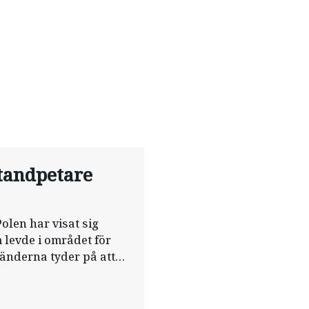
tandpetare
olen har visat sig
levde i området för
tänderna tyder på att
tt sin tandhygien med