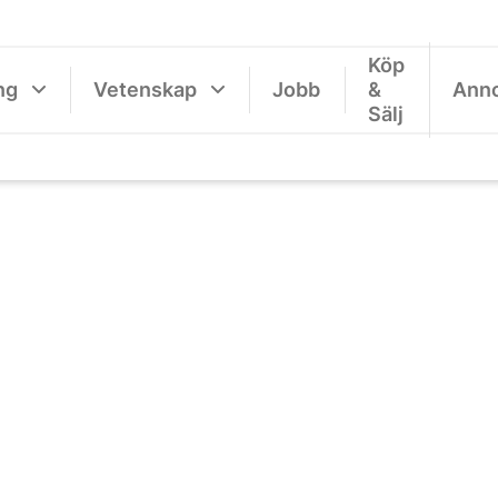
Köp
ng
Vetenskap
Jobb
&
Ann
Sälj