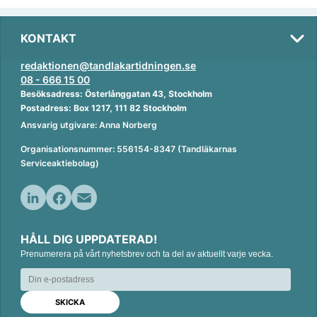
KONTAKT
redaktionen@tandlakartidningen.se
08 - 666 15 00
Besöksadress: Österlånggatan 43, Stockholm
Postadress: Box 1217, 111 82 Stockholm
Ansvarig utgivare: Anna Norberg
Organisationsnummer: 556154-8347 (Tandläkarnas
Serviceaktiebolag)
L
F
E
i
a
m
HÅLL DIG UPPDATERAD!
n
c
a
Prenumerera på vårt nyhetsbrev och ta del av aktuellt varje vecka.
k
e
i
e
b
l
d
o
I
o
n
k