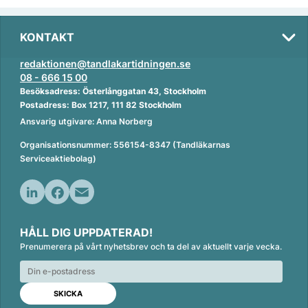
KONTAKT
redaktionen@tandlakartidningen.se
08 - 666 15 00
Besöksadress: Österlånggatan 43, Stockholm
Postadress: Box 1217, 111 82 Stockholm
Ansvarig utgivare: Anna Norberg
Organisationsnummer: 556154-8347 (Tandläkarnas
Serviceaktiebolag)
L
F
E
i
a
m
HÅLL DIG UPPDATERAD!
n
c
a
Prenumerera på vårt nyhetsbrev och ta del av aktuellt varje vecka.
k
e
i
e
b
l
d
o
I
o
n
k