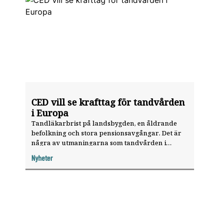
CED vill se krafttag för tandvården
i Europa
Tandläkarbrist på landsbygden, en åldrande
befolkning och stora pensionsavgångar. Det är
några av utmaningarna som tandvården i
Europa står inför. EU:s medlemsländer måste
Nyheter
börja agera för att säkra den framtida
kompetensförsörjningen, slår Council of
European Dentists (CED) fast i ett uttalande.