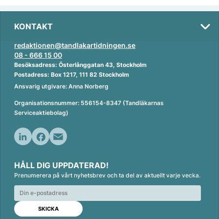
KONTAKT
redaktionen@tandlakartidningen.se
08 - 666 15 00
Besöksadress: Österlånggatan 43, Stockholm
Postadress: Box 1217, 111 82 Stockholm
Ansvarig utgivare: Anna Norberg
Organisationsnummer: 556154-8347 (Tandläkarnas
Serviceaktiebolag)
L
F
E
i
a
m
HÅLL DIG UPPDATERAD!
n
c
a
Prenumerera på vårt nyhetsbrev och ta del av aktuellt varje vecka.
k
e
i
e
b
l
d
o
I
o
n
k