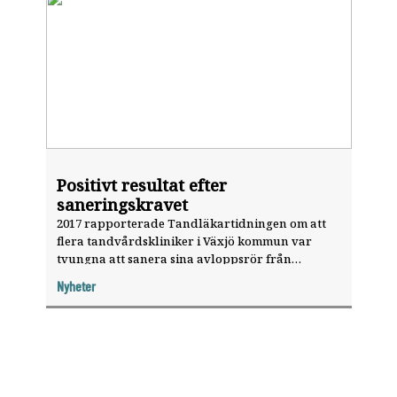
Positivt resultat efter
saneringskravet
2017 rapporterade Tandläkartidningen om att
flera tandvårdskliniker i Växjö kommun var
tvungna att sanera sina avloppsrör från
kvicksilver, trots att de största utsläppen hade
Nyheter
begåtts av tidigare verksamhets­utövare. Under
saneringen av de fem första klinikerna
omhändertogs 2,5 kg kvicksilver.