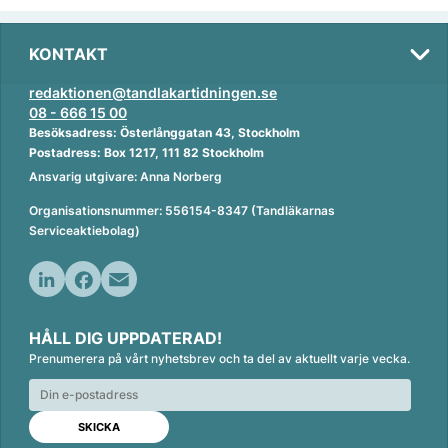
KONTAKT
redaktionen@tandlakartidningen.se
08 - 666 15 00
Besöksadress: Österlånggatan 43, Stockholm
Postadress: Box 1217, 111 82 Stockholm
Ansvarig utgivare: Anna Norberg
Organisationsnummer: 556154-8347 (Tandläkarnas
Serviceaktiebolag)
L
F
E
i
a
m
HÅLL DIG UPPDATERAD!
n
c
a
Prenumerera på vårt nyhetsbrev och ta del av aktuellt varje vecka.
k
e
i
e
b
l
d
o
I
o
n
k