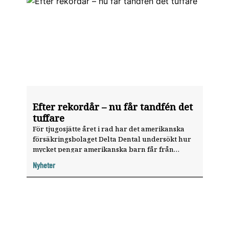
Efter rekordår – nu får tandfén det
tuffare
För tjugosjätte året i rad har det amerikanska
försäkringsbolaget Delta Dental undersökt hur
mycket pengar amerikanska barn får från
tandfén för tappade tänder. Efter goda år väntar
Nyheter
nu kärvare tider.