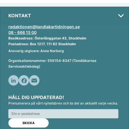
KONTAKT
redaktionen@tandlakartidningen.se
08 - 666 15 00
Besöksadress: Österlånggatan 43, Stockholm
Postadress: Box 1217, 111 82 Stockholm
Ansvarig utgivare: Anna Norberg
Organisationsnummer: 556154-8347 (Tandläkarnas
Serviceaktiebolag)
L
F
E
i
a
m
HÅLL DIG UPPDATERAD!
n
c
a
Prenumerera på vårt nyhetsbrev och ta del av aktuellt varje vecka.
k
e
i
e
b
l
d
o
I
o
n
k