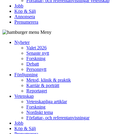
Författar- och referentanvisningar vetenskap
Jobb
Köp & Sälj
Annonsera
Prenumerera
Meny
Nyheter
Valet 2026
Senaste nytt
Forskning
Debatt
Personnytt
Fördjupning
Metod, klinik & praktik
Karriär & porträtt
Reportaget
Vetenskap
Vetenskapliga artiklar
Forskning
Nordiskt tema
Författar- och referentanvisningar
Jobb
Köp & Sälj
Prenumerera