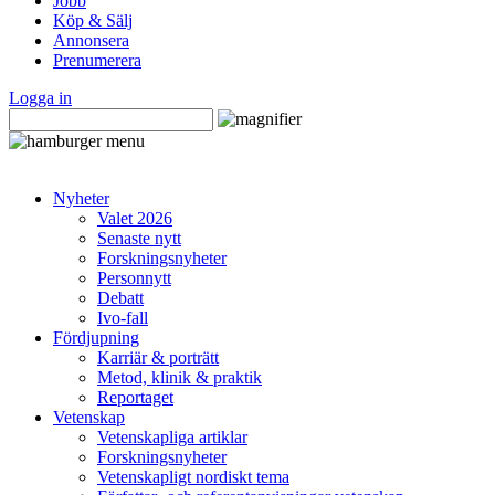
Jobb
Köp & Sälj
Annonsera
Prenumerera
Logga in
Nyheter
Valet 2026
Senaste nytt
Forskningsnyheter
Personnytt
Debatt
Ivo-fall
Fördjupning
Karriär & porträtt
Metod, klinik & praktik
Reportaget
Vetenskap
Vetenskapliga artiklar
Forskningsnyheter
Vetenskapligt nordiskt tema