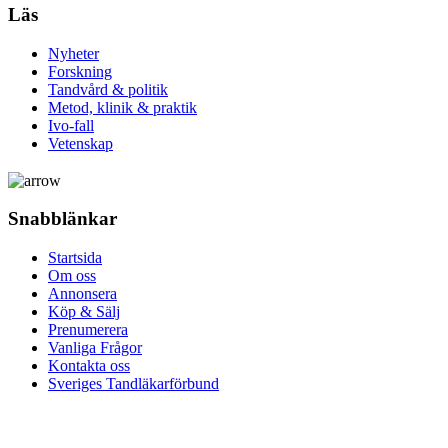
Läs
Nyheter
Forskning
Tandvård & politik
Metod, klinik & praktik
Ivo-fall
Vetenskap
Snabblänkar
Startsida
Om oss
Annonsera
Köp & Sälj
Prenumerera
Vanliga Frågor
Kontakta oss
Sveriges Tandläkarförbund