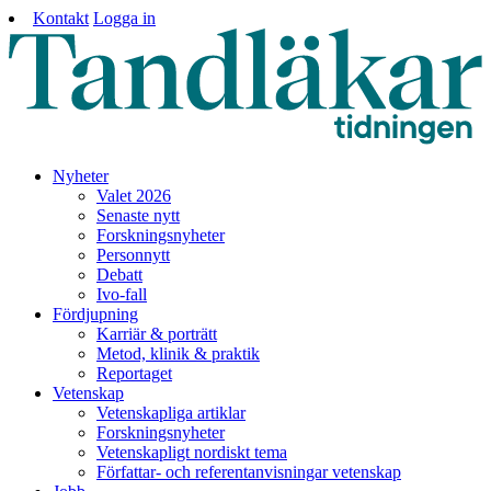
Kontakt
Logga in
Nyheter
Valet 2026
Senaste nytt
Forskningsnyheter
Personnytt
Debatt
Ivo-fall
Fördjupning
Karriär & porträtt
Metod, klinik & praktik
Reportaget
Vetenskap
Vetenskapliga artiklar
Forskningsnyheter
Vetenskapligt nordiskt tema
Författar- och referentanvisningar vetenskap