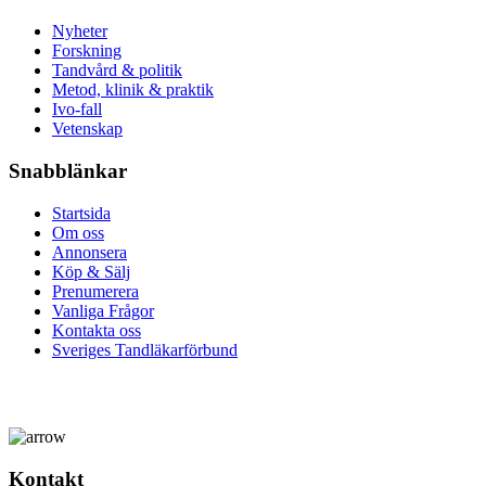
Nyheter
Forskning
Tandvård & politik
Metod, klinik & praktik
Ivo-fall
Vetenskap
Snabblänkar
Startsida
Om oss
Annonsera
Köp & Sälj
Prenumerera
Vanliga Frågor
Kontakta oss
Sveriges Tandläkarförbund
Kontakt