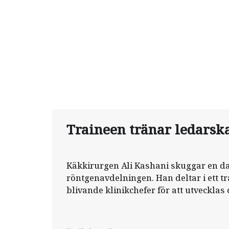
Traineen tränar ledarsk
Käkkirurgen Ali Kashani skuggar en da
röntgenavdelningen. Han deltar i ett t
blivande klinikchefer för att utveckla
inom ledarskap.