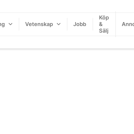
Köp
ng
Vetenskap
Jobb
&
Ann
Sälj