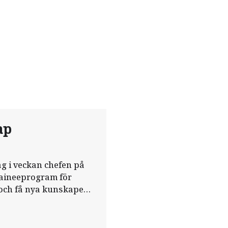
ap
g i veckan chefen på
raineeprogram för
s och få nya kunskaper