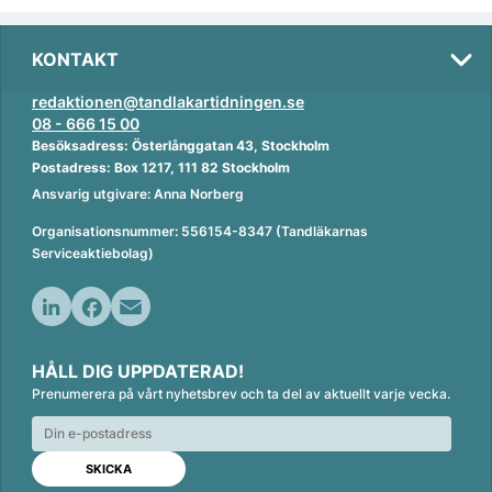
KONTAKT
redaktionen@tandlakartidningen.se
08 - 666 15 00
Besöksadress: Österlånggatan 43, Stockholm
Postadress: Box 1217, 111 82 Stockholm
Ansvarig utgivare: Anna Norberg
Organisationsnummer: 556154-8347 (Tandläkarnas
Serviceaktiebolag)
L
F
E
i
a
m
HÅLL DIG UPPDATERAD!
n
c
a
Prenumerera på vårt nyhetsbrev och ta del av aktuellt varje vecka.
k
e
i
e
b
l
d
o
I
o
n
k