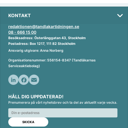
KONTAKT
redaktionen@tandlakartidningen.se
08 - 666 15 00
Besöksadress: Österlånggatan 43, Stockholm
Postadress: Box 1217, 111 82 Stockholm
Ansvarig utgivare: Anna Norberg
Organisationsnummer: 556154-8347 (Tandläkarnas
Serviceaktiebolag)
L
F
E
i
a
m
HÅLL DIG UPPDATERAD!
n
c
a
Prenumerera på vårt nyhetsbrev och ta del av aktuellt varje vecka.
k
e
i
e
b
l
d
o
I
o
n
k