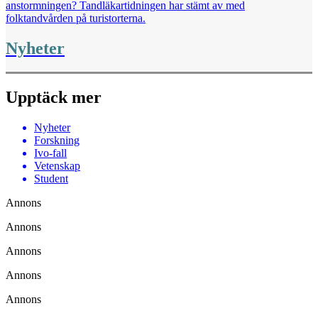
anstormningen? Tandläkartidningen har stämt av med
folktandvården på turistorterna.
Nyheter
Upptäck mer
Nyheter
Forskning
Ivo-fall
Vetenskap
Student
Annons
Annons
Annons
Annons
Annons