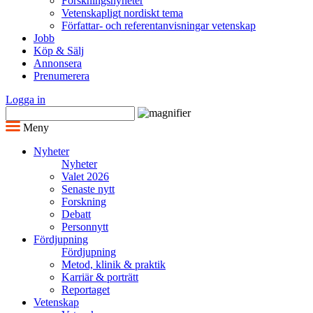
Forskningsnyheter
Vetenskapligt nordiskt tema
Författar- och referentanvisningar vetenskap
Jobb
Köp & Sälj
Annonsera
Prenumerera
Logga in
Meny
Nyheter
Nyheter
Valet 2026
Senaste nytt
Forskning
Debatt
Personnytt
Fördjupning
Fördjupning
Metod, klinik & praktik
Karriär & porträtt
Reportaget
Vetenskap