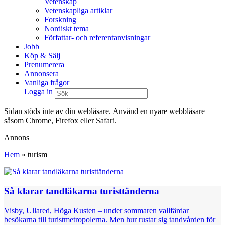
Vetenskap
Vetenskapliga artiklar
Forskning
Nordiskt tema
Författar- och referentanvisningar
Jobb
Köp & Sälj
Prenumerera
Annonsera
Vanliga frågor
Logga in
Sidan stöds inte av din webläsare. Använd en nyare webbläsare
såsom Chrome, Firefox eller Safari.
Annons
Hem
»
turism
Så klarar tandläkarna turisttänderna
Visby, Ullared, Höga Kusten – under sommaren vallfärdar
besökarna till turistmetropolerna. Men hur rustar sig tandvården för