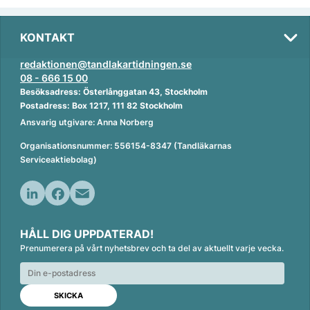
KONTAKT
redaktionen@tandlakartidningen.se
08 - 666 15 00
Besöksadress: Österlånggatan 43, Stockholm
Postadress: Box 1217, 111 82 Stockholm
Ansvarig utgivare: Anna Norberg
Organisationsnummer: 556154-8347 (Tandläkarnas
Serviceaktiebolag)
L
F
E
i
a
m
HÅLL DIG UPPDATERAD!
n
c
a
Prenumerera på vårt nyhetsbrev och ta del av aktuellt varje vecka.
k
e
i
e
b
l
d
o
I
o
n
k