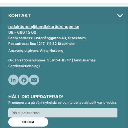
KONTAKT
redaktionen@tandlakartidningen.se
08 - 666 15 00
Besöksadress: Österlånggatan 43, Stockholm
Postadress: Box 1217, 111 82 Stockholm
Ansvarig utgivare: Anna Norberg
Organisationsnummer: 556154-8347 (Tandläkarnas
Serviceaktiebolag)
L
F
E
i
a
m
HÅLL DIG UPPDATERAD!
n
c
a
Prenumerera på vårt nyhetsbrev och ta del av aktuellt varje vecka.
k
e
i
e
b
l
d
o
I
o
n
k