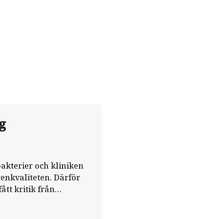
g
bakterier och kliniken
tenkvaliteten. Därför
ått kritik från
.