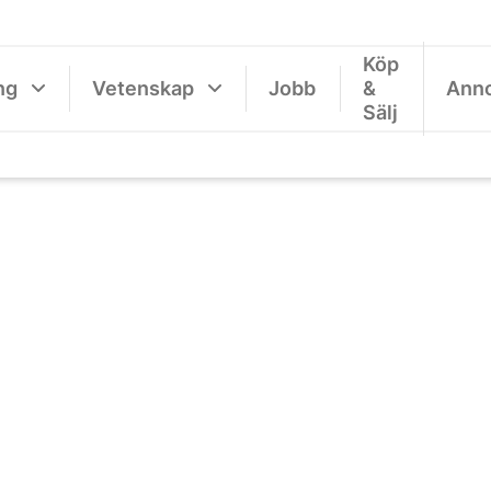
Köp
ng
Vetenskap
Jobb
&
Ann
Sälj