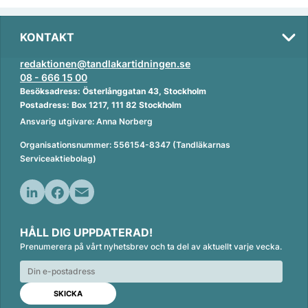
KONTAKT
redaktionen@tandlakartidningen.se
08 - 666 15 00
Besöksadress: Österlånggatan 43, Stockholm
Postadress: Box 1217, 111 82 Stockholm
Ansvarig utgivare: Anna Norberg
Organisationsnummer: 556154-8347 (Tandläkarnas
Serviceaktiebolag)
L
F
E
i
a
m
HÅLL DIG UPPDATERAD!
n
c
a
Prenumerera på vårt nyhetsbrev och ta del av aktuellt varje vecka.
k
e
i
e
b
l
d
o
I
o
n
k