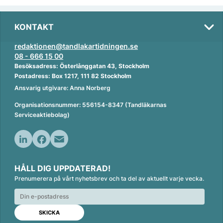
KONTAKT
redaktionen@tandlakartidningen.se
08 - 666 15 00
Besöksadress: Österlånggatan 43, Stockholm
Postadress: Box 1217, 111 82 Stockholm
Ansvarig utgivare: Anna Norberg
Organisationsnummer: 556154-8347 (Tandläkarnas
Serviceaktiebolag)
L
F
E
i
a
m
HÅLL DIG UPPDATERAD!
n
c
a
Prenumerera på vårt nyhetsbrev och ta del av aktuellt varje vecka.
k
e
i
e
b
l
d
o
I
o
n
k