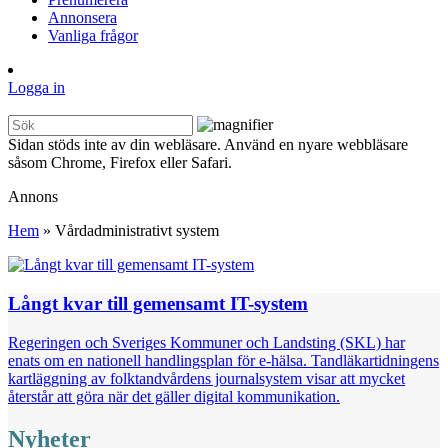
Annonsera
Vanliga frågor
Logga in
Sidan stöds inte av din webläsare. Använd en nyare webbläsare
såsom Chrome, Firefox eller Safari.
Annons
Hem
»
Vårdadministrativt system
Långt kvar till gemensamt IT-system
Regeringen och Sveriges Kommuner och Landsting (SKL) har
enats om en nationell handlingsplan för e-hälsa. Tandläkartidningens
kartläggning av folktandvårdens journalsystem visar att mycket
återstår att göra när det gäller digital kommunikation.
Nyheter