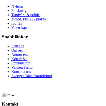
Nyheter
Forskning
Tandvård & politik
Metod, klinik & praktik
Ivo-fall
Vetenskap
Snabblänkar
Startsida
Om oss
Annonsera
Köp & Sälj
Prenumerera
Vanliga Frågor
Kontakta oss
Sveriges Tandläkarförbund
Kontakt