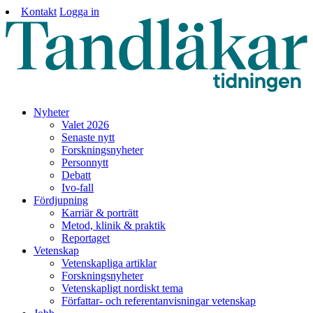
Kontakt
Logga in
Nyheter
Valet 2026
Senaste nytt
Forskningsnyheter
Personnytt
Debatt
Ivo-fall
Fördjupning
Karriär & porträtt
Metod, klinik & praktik
Reportaget
Vetenskap
Vetenskapliga artiklar
Forskningsnyheter
Vetenskapligt nordiskt tema
Författar- och referentanvisningar vetenskap