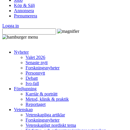
Jobb
Köp & Sälj
Annonsera
Prenumerera
Logga in
Nyheter
Valet 2026
Senaste nytt
Forskningsnyheter
Personnytt
Debatt
Ivo-fall
Fördjupning
Karriär & porträtt
Metod, klinik & praktik
Reportaget
Vetenskap
Vetenskapliga artiklar
Forskningsnyheter
Vetenskapligt nordiskt tema