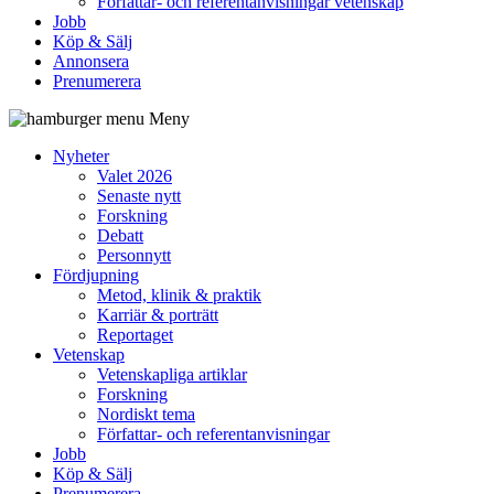
Författar- och referentanvisningar vetenskap
Jobb
Köp & Sälj
Annonsera
Prenumerera
Meny
Nyheter
Valet 2026
Senaste nytt
Forskning
Debatt
Personnytt
Fördjupning
Metod, klinik & praktik
Karriär & porträtt
Reportaget
Vetenskap
Vetenskapliga artiklar
Forskning
Nordiskt tema
Författar- och referentanvisningar
Jobb
Köp & Sälj
Prenumerera