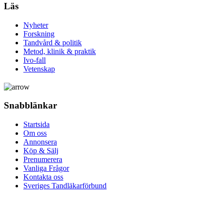
Läs
Nyheter
Forskning
Tandvård & politik
Metod, klinik & praktik
Ivo-fall
Vetenskap
Snabblänkar
Startsida
Om oss
Annonsera
Köp & Sälj
Prenumerera
Vanliga Frågor
Kontakta oss
Sveriges Tandläkarförbund