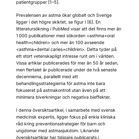
patientgrupper [1–5].
Prevalensen av astma ökar globalt och Sverige
ligger i det högre skiktet, se figur I [6]. En
litteratursökning i PubMed visar att det finns mer än
1 000 publikationer med sökorden <asthma+oral
health+children> och mer än 100 avseende
<asthma+dental caries+children>. Detta tyder på
ett stort vetenskapligt intresse runt om i världen.
Vissa artiklar publicerades för mer än 50 år sedan,
men flertalet är publicerade under de två senaste
decennierna, parallellt med att
behandlingsstrategierna för astma inte bara
fokuserat på astmakontroll utan även på att
minimera biverkningar och negativa bieffekter.
I denna översiktsartikel, i samarbete med svensk
medicinsk expertis, ligger fokus på enkla kliniska
råd kring preventionsstrategier för barn och
ungdomar med astmasjukdom. Liknande
översiktsartiklar har tidigare publicerats i