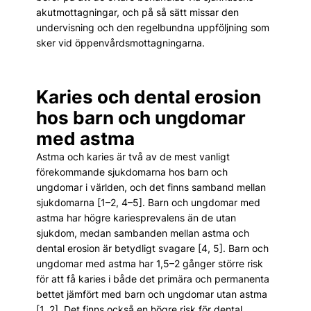
akutmottagningar, och på så sätt missar den
undervisning och den regelbundna uppföljning som
sker vid öppenvårdsmottagningarna.
Karies och dental erosion
hos barn och ungdomar
med astma
Astma och karies är två av de mest vanligt
förekommande sjukdomarna hos barn och
ungdomar i världen, och det finns samband mellan
sjukdomarna [1–2, 4–5]. Barn och ungdomar med
astma har högre kariesprevalens än de utan
sjukdom, medan sambanden mellan astma och
dental erosion är betydligt svagare [4, 5]. Barn och
ungdomar med astma har 1,5–2 gånger större risk
för att få karies i både det primära och permanenta
bettet jämfört med barn och ungdomar utan astma
[1, 2]. Det finns också en högre risk för dental