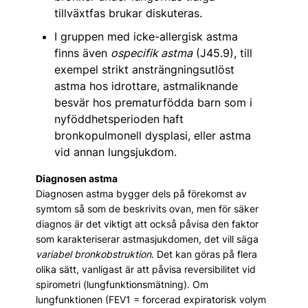
tillväxtfas brukar diskuteras.
I gruppen med icke-allergisk astma
finns även
ospecifik astma
(J45.9), till
exempel strikt ansträngningsutlöst
astma hos idrottare, astmaliknande
besvär hos prematurfödda barn som i
nyföddhetsperioden haft
bronkopulmonell dysplasi, eller astma
vid annan lungsjukdom.
Diagnosen astma
Diagnosen astma bygger dels på förekomst av
symtom så som de beskrivits ovan, men för säker
dia­gnos är det viktigt att också påvisa den faktor
som karakteriserar astmasjukdomen, det vill säga
variabel bronkobstruktion
. Det kan göras på flera
olika sätt, vanligast är att påvisa reversibilitet vid
spirometri (lungfunktionsmätning). Om
lungfunktionen (FEV1 = forcerad expiratorisk volym