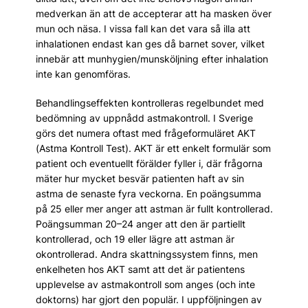
medverkan än att de accepterar att ha masken över
mun och näsa. I vissa fall kan det vara så illa att
inhalationen endast kan ges då barnet sover, vilket
innebär att munhygien/munsköljning efter inhalation
inte kan genomföras.
Behandlingseffekten kontrolleras regelbundet med
bedömning av uppnådd astmakontroll. I Sverige
görs det numera oftast med frågeformuläret AKT
(Astma Kontroll Test). AKT är ett enkelt formulär som
patient och eventuellt förälder fyller i, där frågorna
mäter hur mycket besvär patienten haft av sin
astma de senaste fyra veckorna. En poängsumma
på 25 eller mer anger att astman är fullt kontrollerad.
Poängsumman 20–24 anger att den är partiellt
kontrollerad, och 19 eller lägre att astman är
okontrollerad. Andra skattningssystem finns, men
enkelheten hos AKT samt att det är patientens
upplevelse av astmakontroll som anges (och inte
doktorns) har gjort den populär. I uppföljningen av