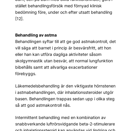
stället behandlingsförsök med förnyad klinisk
bedömning före, under och efter utsatt behandling
[12].
Behandling av astma
Behandlingen syftar till att ge god astmakontroll, det
vill säga att barnet i princip är besvärsfritt, att hon
eller han kan utföra dagliga aktiviteter såsom
skolgymnastik utan besvär, att normal lungfunktion
bibehålls samt att allvarliga exacerbationer
förebyggs.
Läkemedelsbehandling är den viktigaste hörnstenen
i astmabehandlingen, där inhalationssteroider utgör
basen. Behandlingen trappas sedan upp i olika steg
så att god astmakontroll nås.
Intermittent behandling med en kombination av
snabbverkande luftrörsvidgande beta-2-stimulerare
och inhalationssteroid kan användas vid lindriga och