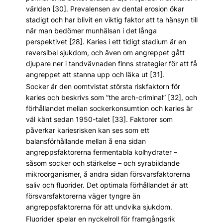
världen [30]. Prevalensen av dental erosion ökar
stadigt och har blivit en viktig faktor att ta hänsyn till
när man bedömer munhälsan i det långa
perspektivet [28]. Karies i ett tidigt stadium är en
reversibel sjukdom, och även om angreppet gått
djupare ner i tandvävnaden finns strategier för att få
angreppet att stanna upp och läka ut [31].
Socker är den oomtvistat största riskfaktorn för
karies och beskrivs som ”the arch-criminal” [32], och
förhållandet mellan sockerkonsumtion och karies är
väl känt sedan 1950-talet [33]. Faktorer som
påverkar kariesrisken kan ses som ett
balansförhållande mellan å ena sidan
angreppsfaktorerna fermentabla kolhydrater –
såsom socker och stärkelse – och syrabildande
mikroorganismer, å andra sidan försvarsfaktorerna
saliv och fluorider. Det optimala förhållandet är att
försvarsfaktorerna väger tyngre än
angreppsfaktorerna för att undvika sjukdom.
Fluorider spelar en nyckelroll för framgångsrik