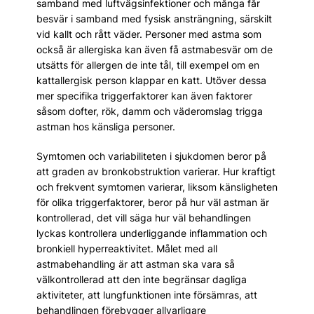
samband med luftvägsinfektioner och många får
besvär i samband med fysisk ansträngning, särskilt
vid kallt och rått väder. Personer med astma som
också är allergiska kan även få astmabesvär om de
utsätts för allergen de inte tål, till exempel om en
kattallergisk person klappar en katt. Utöver dessa
mer specifika triggerfaktorer kan även faktorer
såsom dofter, rök, damm och väderomslag trigga
astman hos känsliga personer.
Symtomen och variabiliteten i sjukdomen beror på
att graden av bronkobstruktion varierar. Hur kraftigt
och frekvent symtomen varierar, liksom känsligheten
för olika triggerfaktorer, beror på hur väl astman är
kontrollerad, det vill säga hur väl behandlingen
lyckas kontrollera underliggande inflammation och
bronkiell hyperreaktivitet. Målet med all
astmabehandling är att astman ska vara så
välkontrollerad att den inte begränsar dagliga
aktiviteter, att lungfunktionen inte försämras, att
behandlingen förebygger allvarligare