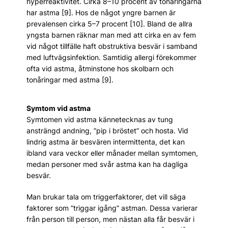
hyperreaktivitet. Cirka 8–10 procent av tonåringarna
har astma [9]. Hos de något yngre barnen är
prevalensen cirka 5–7 procent [10]. Bland de allra
yngsta barnen räknar man med att cirka en av fem
vid något tillfälle haft obstruktiva besvär i samband
med luftvägsinfektion. Samtidig allergi förekommer
ofta vid astma, åtminstone hos skolbarn och
tonåringar med astma [9].
Symtom vid astma
Symtomen vid astma kännetecknas av tung
ansträngd andning, ”pip i bröstet” och hosta. Vid
lindrig astma är besvären intermittenta, det kan
ibland vara veckor eller månader mellan symtomen,
medan personer med svår astma kan ha dagliga
besvär.
Man brukar tala om triggerfaktorer, det vill säga
faktorer som ”triggar igång” astman. Dessa varierar
från person till person, men nästan alla får besvär i