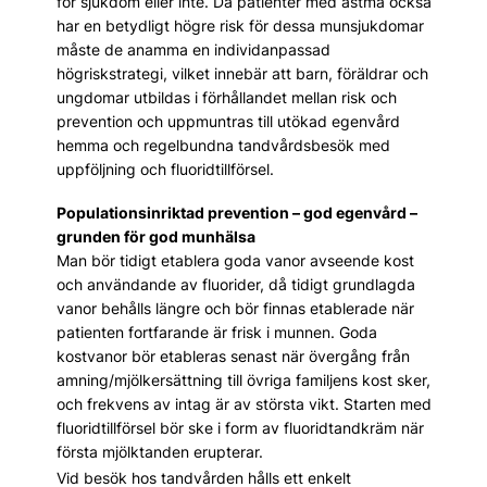
för sjukdom eller inte. Då patienter med astma också
har en betydligt högre risk för dessa munsjukdomar
måste de anamma en individanpassad
högriskstrategi, vilket innebär att barn, föräldrar och
ungdomar utbildas i förhållandet mellan risk och
prevention och uppmuntras till utökad egenvård
hemma och regelbundna tandvårdsbesök med
uppföljning och fluoridtillförsel.
Populationsinriktad prevention – god egenvård –
grunden för god munhälsa
Man bör tidigt etablera goda vanor avseende kost
och användande av fluorider, då tidigt grundlagda
vanor behålls längre och bör finnas etablerade när
patienten fortfarande är frisk i munnen. Goda
kostvanor bör etableras senast när övergång från
amning/mjölkersättning till övriga familjens kost sker,
och frekvens av intag är av största vikt. Starten med
fluoridtillförsel bör ske i form av fluoridtandkräm när
första mjölktanden erupterar.
Vid besök hos tandvården hålls ett enkelt