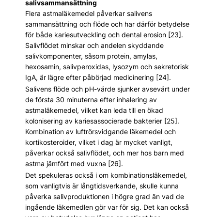
salivsammansättning
Flera astmaläkemedel påverkar salivens
sammansättning och flöde och har därför betydelse
för både kariesutveckling och dental erosion [23].
Salivflödet minskar och andelen skyddande
salivkomponenter, såsom protein, amylas,
hexosamin, salivperoxidas, lysozym och sekretorisk
IgA, är lägre efter påbörjad medicinering [24].
Salivens flöde och pH-värde sjunker avsevärt under
de första 30 minuterna efter inhalering av
astmaläkemedel, vilket kan leda till en ökad
kolonisering av kariesassocierade bakterier [25].
Kombination av luftrörsvidgande läkemedel och
kortikosteroider, vilket i dag är mycket vanligt,
påverkar också salivflödet, och mer hos barn med
astma jämfört med vuxna [26].
Det spekuleras också i om kombinationsläkemedel,
som vanligtvis är långtidsverkande, skulle kunna
påverka salivproduktionen i högre grad än vad de
ingående läkemedlen gör var för sig. Det kan också