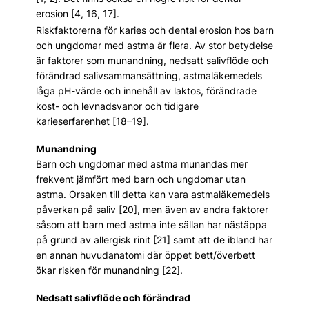
erosion [4, 16, 17].
Riskfaktorerna för karies och dental erosion hos barn
och ungdomar med astma är flera. Av stor betydelse
är faktorer som munandning, nedsatt salivflöde och
förändrad salivsammansättning, astmaläkemedels
låga pH-värde och innehåll av laktos, förändrade
kost- och levnadsvanor och tidigare
karieserfarenhet [18–19].
Munandning
Barn och ungdomar med astma munandas mer
frekvent jämfört med barn och ungdomar utan
astma. Orsaken till detta kan vara astmaläkemedels
påverkan på saliv [20], men även av andra faktorer
såsom att barn med astma inte sällan har nästäppa
på grund av allergisk rinit [21] samt att de ibland har
en annan huvudanatomi där öppet bett/överbett
ökar risken för munandning [22].
Nedsatt salivflöde och förändrad