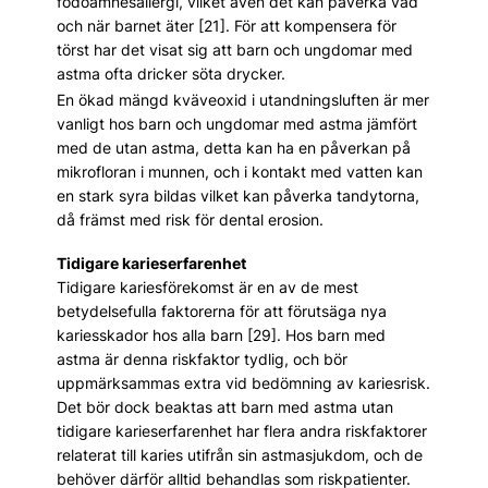
födoämnesallergi, vilket även det kan påverka vad
och när barnet äter [21]. För att kompensera för
törst har det visat sig att barn och ungdomar med
astma ofta dricker söta drycker.
En ökad mängd kväveoxid i utandningsluften är mer
vanligt hos barn och ungdomar med astma jämfört
med de utan astma, detta kan ha en påverkan på
mikrofloran i munnen, och i kontakt med vatten kan
en stark syra bildas vilket kan påverka tandytorna,
då främst med risk för dental erosion.
Tidigare karieserfarenhet
Tidigare kariesförekomst är en av de mest
betydelsefulla faktorerna för att förutsäga nya
kariesskador hos alla barn [29]. Hos barn med
astma är denna riskfaktor tydlig, och bör
uppmärksammas extra vid bedömning av kariesrisk.
Det bör dock beaktas att barn med astma utan
tidigare karieserfarenhet har flera andra riskfaktorer
relaterat till karies ut­ifrån sin astmasjukdom, och de
behöver därför alltid behandlas som riskpatienter.