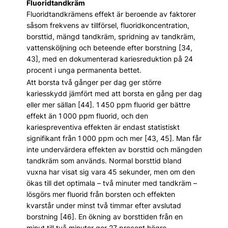
Fluoridtandkräm
Fluoridtandkrämens effekt är beroende av faktorer
såsom frekvens av tillförsel, fluoridkoncentration,
borsttid, mängd tandkräm, spridning av tandkräm,
vattensköljning och beteende efter borstning [34,
43], med en dokumenterad kariesreduktion på 24
procent i unga permanenta bettet.
Att borsta två gånger per dag ger större
kariesskydd jämfört med att borsta en gång per dag
eller mer sällan [44]. 1 450 ppm fluorid ger bättre
effekt än 1 000 ppm fluorid, och den
kariespreventiva effekten är endast statistiskt
signifikant från 1 000 ppm och mer [43, 45]. Man får
inte undervärdera effekten av borsttid och mängden
tandkräm som används. Normal borsttid bland
vuxna har visat sig vara 45 sekunder, men om den
ökas till det optimala – två minuter med tandkräm –
lösgörs mer fluorid från borsten och effekten
kvarstår under minst två timmar efter avslutad
borstning [46]. En ökning av borsttiden från en
minut till två minuter ger 27 procent högre