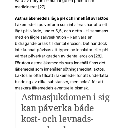
vara av betydelse hur länge en patient har
medicinerat [27].
Astmaläkemedels låga pH och innehåll av laktos
Läkemedel i pulverform som inhaleras har ofta ett
lågt pH-värde, under 5,5, och detta – tillsammans
med en lägre salivsekretion – kan vara en
bidragande orsak till dental erosion. Det har dock
inte kunnat påvisas att typen av inhalator eller pH-
värdet påverkar graden av dental erosion [28].
Förutom astmaläkemedels sura innehåll finns det
läkemedel som innehåller sötningsmedlet laktos.
Laktos är ofta tillsatt i läkemedel för att underlätta
bindning av olika substanser, men också för att
maskera läkemedels eventuella bismak.
Astmasjuk­domen i sig
kan påverka både
kost- och levnads­