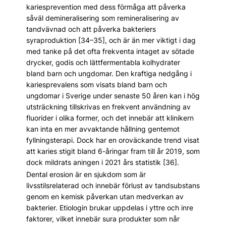
kariesprevention med dess förmåga att påverka
såväl demineralisering som remineralisering av
tandvävnad och att påverka bakteriers
syraproduktion [34–35], och är än mer viktigt i dag
med tanke på det ofta frekventa intaget av sötade
drycker, godis och lättfermentabla kolhydrater
bland barn och ungdomar. Den kraftiga nedgång i
kariesprevalens som visats bland barn och
ungdomar i Sverige under senaste 50 åren kan i hög
utsträckning tillskrivas en frekvent användning av
fluorider i olika former, och det innebär att klinikern
kan inta en mer avvaktande hållning gentemot
fyllningsterapi. Dock har en oroväckande trend visat
att karies stigit bland 6-åringar fram till år 2019, som
dock mildrats aningen i 2021 års statistik [36].
Dental erosion är en sjukdom som är
livsstilsrelaterad och innebär förlust av tandsubstans
genom en kemisk påverkan utan medverkan av
bakterier. Etiologin brukar uppdelas i yttre och inre
faktorer, vilket innebär sura produkter som når