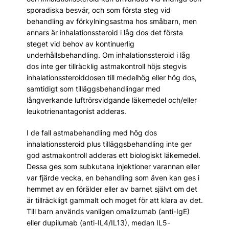
sporadiska besvär, och som första steg vid
behandling av förkylningsastma hos småbarn, men
annars är inhalationssteroid i låg dos det första
steget vid behov av kontinuerlig
underhållsbehandling. Om inhalationssteroid i låg
dos inte ger tillräcklig astmakontroll höjs stegvis
inhalationssteroiddosen till medelhög eller hög dos,
samtidigt som tilläggsbehandlingar med
långverkande luftrörsvidgande läkemedel och/eller
leukotrienantagonist adderas.
I de fall astmabehandling med hög dos
inhalationssteroid plus tilläggsbehandling inte ger
god astmakontroll adderas ett biologiskt läkemedel.
Dessa ges som subkutana injektioner varannan eller
var fjärde vecka, en behandling som även kan ges i
hemmet av en förälder eller av barnet självt om det
är tillräckligt gammalt och moget för att klara av det.
Till barn används vanligen omalizumab (anti-IgE)
eller dupilumab (anti-IL4/IL13), medan IL5-