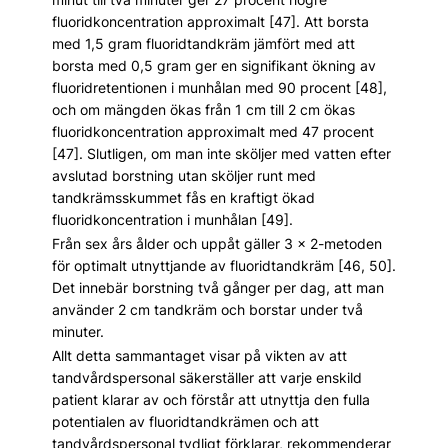
fluoridkoncentration approximalt [47]. Att borsta
med 1,5 gram fluoridtandkräm jämfört med att
borsta med 0,5 gram ger en signifikant ökning av
fluoridretentionen i munhålan med 90 procent [48],
och om mängden ökas från 1 cm till 2 cm ökas
fluoridkoncentration approximalt med 47 procent
[47]. Slutligen, om man inte sköljer med vatten efter
avslutad borstning utan sköljer runt med
tandkrämsskummet fås en kraftigt ökad
fluoridkoncentration i munhålan [49].
Från sex års ålder och uppåt gäller 3 x 2-metoden
för optimalt utnyttjande av fluoridtandkräm [46, 50].
Det innebär borstning två gånger per dag, att man
använder 2 cm tandkräm och borstar under två
minuter.
Allt detta sammantaget visar på vikten av att
tandvårdspersonal säkerställer att varje enskild
patient klarar av och förstår att utnyttja den fulla
potentialen av fluoridtandkrämen och att
tandvårdspersonal tydligt förklarar, rekommenderar