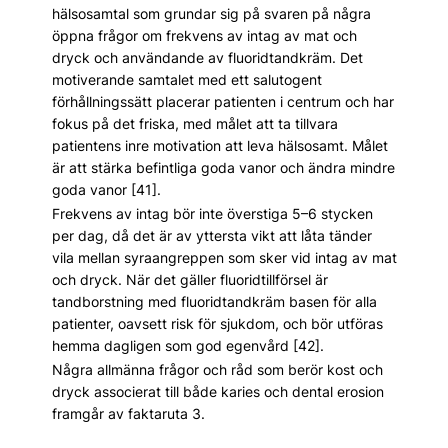
hälsosamtal som grundar sig på svaren på några
öppna frågor om frekvens av intag av mat och
dryck och användande av fluoridtandkräm. Det
motiverande samtalet med ett salutogent
förhållningssätt placerar patienten i centrum och har
fokus på det friska, med målet att ta tillvara
patientens inre motivation att leva hälsosamt. Målet
är att stärka befintliga goda vanor och ändra mindre
goda vanor [41].
Frekvens av intag bör inte överstiga 5–6 stycken
per dag, då det är av yttersta vikt att låta tänder
vila mellan syraangreppen som sker vid intag av mat
och dryck. När det gäller fluoridtillförsel är
tandborstning med fluoridtandkräm basen för alla
patienter, oavsett risk för sjukdom, och bör utföras
hemma dagligen som god egenvård [42].
Några allmänna frågor och råd som berör kost och
dryck associerat till både karies och dental erosion
framgår av faktaruta 3.