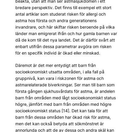
beakta, utan att man ser astmasjukdomen i ett
bredare perspektiv. Det finns till exempel ett stort
antal artiklar som studerat risken för allergi och
astma hos första och andra generationens
invandrare, och här skiftar risken beroende på vilka
länder man emigrerat ifrån och hur gamla barnen var
då de kom till det nya landet. Det är därför svårt att
enbart ut­ifrån dessa parametrar avgöra om risken
för en specifik individ är ökad eller minskad.
Däremot är det mer entydigt att barn från
socioekonomiskt utsatta områden, i alla fall på
gruppnivå, kan vara i riskzonen för astma och
astmarelaterade biverkningar. Ser man till barn som
första gången sjukhusvårdats för astma, är andelen
barn från områden med lågt socioekonomiskt status
högre, jämfört med barn från områden med högre
socioekonomiskt status [14]. Det kan tala för att
barn från dessa områden har ökad risk för astma,
men det kan också betyda att sökmönstret är
annorlunda och att de av dessa och andra skäl kan