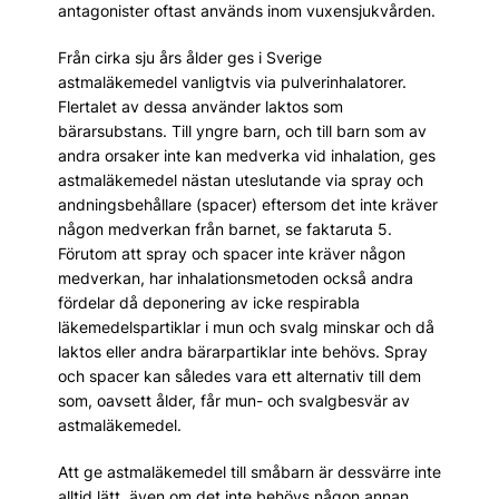
antagonister oftast används inom vuxensjukvården.
Från cirka sju års ålder ges i Sverige
astmaläkemedel vanligtvis via pulverinhalatorer.
Flertalet av dessa använder laktos som
bärarsubstans. Till yngre barn, och till barn som av
andra orsaker inte kan medverka vid inhalation, ges
astmaläkemedel nästan uteslutande via spray och
andningsbehållare (spacer) eftersom det inte kräver
någon medverkan från barnet, se faktaruta 5.
Förutom att spray och spacer inte kräver någon
medverkan, har inhalationsmetoden också andra
fördelar då deponering av icke respirabla
läkemedelspartiklar i mun och svalg minskar och då
laktos eller andra bärarpartiklar inte behövs. Spray
och spacer kan således vara ett alternativ till dem
som, oavsett ålder, får mun- och svalgbesvär av
astmaläkemedel.
Att ge astmaläkemedel till småbarn är dessvärre inte
alltid lätt, även om det inte behövs någon annan