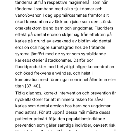
tänderna utifrån respektive maginnehåll som når
tänderna i samband med olika sjukdomar och
vanor/ovanor. I dag uppmärksammas framför allt
ökad konsumtion av läsk och juice som den största
orsaksfaktorn bland barn och ungdomar. Fluoriders
effekt på dental erosion skiljer sig från effekten på
karies på grund av avsaknad av biofilm vid dental
erosion och högre surhetsgrad hos de frätande
syrorna jämfört med de syror som syrabildande
kariesbakterier åstadkommer. Därför bör
fluoridprodukter med betydligt högre koncentration
och ökad frekvens användas, och helst i
kombination med föreningar som innehåller tenn eller
titan [37–40].
Tidig diagnos, korrekt intervention och prevention är
nyckelfaktorer för att minimera risken för såväl
karies som dental erosion hos barn och ungdomar
med astma. För att uppnå dessa mål måste dessa
patienter primärt följa den populationsinriktade
prevention som gäller samtliga individer, oavsett risk