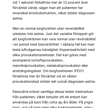
vid 1 sekund) förbättras mer än 12 procent över
förväntat värde, säger man att patienten har
reversibel bronkobstruktion, vilket stöder diagnosen
astma.
Men en normal lungfunktion utan reversibilitet
utesluter inte astma. Just det variabla förloppet gör
att lungfunktionen kan vara normal utan reversibilitet
i en period med besvärsfrihet. I sådana fall kan man
testa luftvägarnas känslighet (hyperreaktivitet) med
olika provokationsmetoder. Det kan göras med
exempelvis torrluftsprovokation,
mannitolprovokation, metakolinprovokation eller
ansträngningstest. Om lungfunktionen (FEV1)
försämras mer än förväntat vid en sådan
provokationstest stöder det också diagnosen astma.
Dessvärre kräver samtliga dessa tester medverkan
från patienten, vilket betyder att de enbart kan
användas på barn från cirka sju års ålder. På yngre
barn, och på barn med olika funktionshinder, görs i