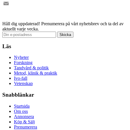
Facebook
Email
Håll dig uppdaterad!
Prenumerera på vårt nyhetsbrev och ta del av
aktuellt varje vecka.
Läs
Nyheter
Forskning
Tandvård & politik
Metod, klinik & praktik
Ivo-fall
Vetenskap
Snabblänkar
Startsida
Om oss
Annonsera
Köp & Sälj
Prenumerera