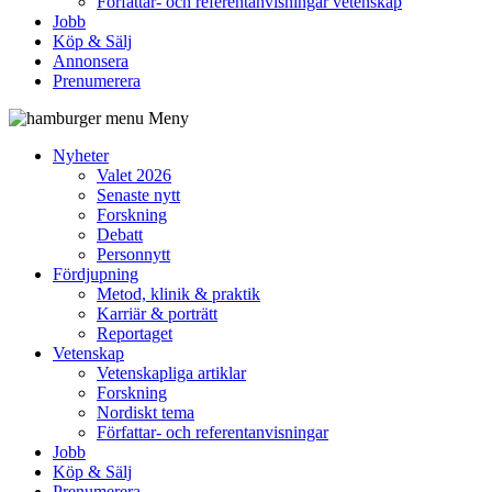
Författar- och referentanvisningar vetenskap
Jobb
Köp & Sälj
Annonsera
Prenumerera
Meny
Nyheter
Valet 2026
Senaste nytt
Forskning
Debatt
Personnytt
Fördjupning
Metod, klinik & praktik
Karriär & porträtt
Reportaget
Vetenskap
Vetenskapliga artiklar
Forskning
Nordiskt tema
Författar- och referentanvisningar
Jobb
Köp & Sälj
Prenumerera