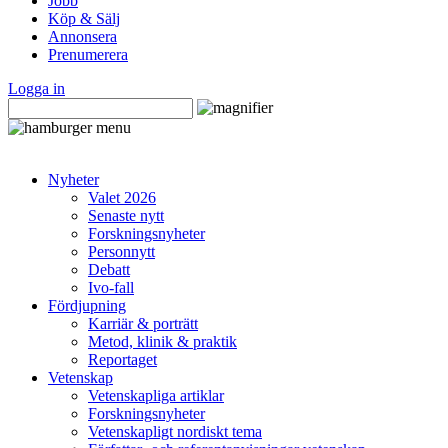
Jobb
Köp & Sälj
Annonsera
Prenumerera
Logga in
Nyheter
Valet 2026
Senaste nytt
Forskningsnyheter
Personnytt
Debatt
Ivo-fall
Fördjupning
Karriär & porträtt
Metod, klinik & praktik
Reportaget
Vetenskap
Vetenskapliga artiklar
Forskningsnyheter
Vetenskapligt nordiskt tema