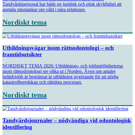
Tandvårdspersonal har både en juridisk och etisk skyldighet att
anmäla misstankar om våld i nära relationer.
Nordiskt tema
Utbildningsvägar inom rättsodontologi – och
framtidsutsikter
NORDISKT TEMA 2026: Utbildnings- och jobbmöjligheterna
inom rättsodontologi ser olika ut i Norden. Även om antalet
heltidsjobb är begränsat är utbildning avgörande för att stödja
katastrofberedskap och rättsliga processer.
Nordiskt tema
Tandvårdsjournaler – nödvändiga vid odontologisk
identifiering