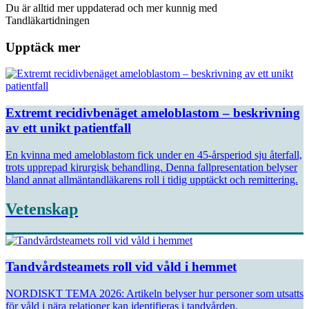
Du är alltid mer uppdaterad och mer kunnig med
Tandläkartidningen
Upptäck mer
Extremt recidivbenäget ameloblastom – beskrivning
av ett unikt patientfall
En kvinna med ameloblastom fick under en 45-årsperiod sju återfall,
trots upprepad kirurgisk behandling. Denna fallpresentation belyser
bland annat allmäntandläkarens roll i tidig upptäckt och remittering.
Vetenskap
Tandvårdsteamets roll vid våld i hemmet
NORDISKT TEMA 2026: Artikeln belyser hur personer som utsatts
för våld i nära relationer kan identifieras i tandvården.