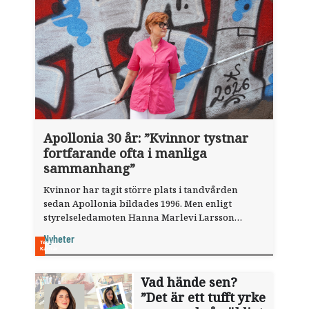
Apollonia 30 år: ”Kvinnor tystnar
fortfarande ofta i manliga
sammanhang”
Kvinnor har tagit större plats i tandvården
sedan Apollonia bildades 1996. Men enligt
styrelse­ledamoten Hanna Marlevi Larsson
behövs nät­verket fortfarande.
Nyheter
Vad hände sen?
”Det är ett tufft yrke