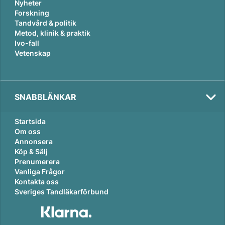
Nyheter
Forskning
Tandvård & politik
Metod, klinik & praktik
Ivo-fall
Vetenskap
Tema:
Karriär
SNABBLÄNKAR
Startsida
Om oss
Annonsera
Köp & Sälj
Prenumerera
Tema:
Vanliga Frågor
Karriär
Kontakta oss
Sveriges Tandläkarförbund