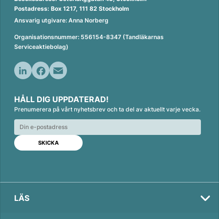
Postadress: Box 1217, 111 82 Stockholm
Ansvarig utgivare: Anna Norberg
Organisationsnummer: 556154-8347 (Tandläkarnas
Serviceaktiebolag)
L
F
E
i
a
m
HÅLL DIG UPPDATERAD!
n
c
a
Prenumerera på vårt nyhetsbrev och ta del av aktuellt varje vecka.
k
e
i
e
b
l
d
o
I
o
n
k
LÄS