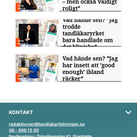
– men också väldigt
roligt”
Vad hände sen? ”Jag
trodde
tandläkaryrket
bara handlade om
det kliniska”
Vad hände sen? ”Jag
har insett att ’good
enough’ ibland
räcker”
KONTAKT
redaktionen@tandlakartidningen.se
08 - 666 15 00
Besöksadress: Österlånggatan 43, Stockholm