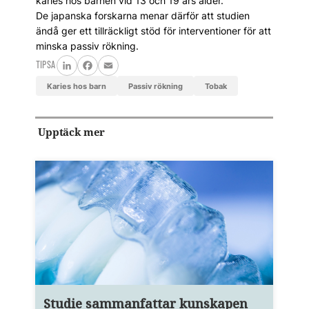
karies hos barnen vid 13 och 19 års ålder.
De japanska forskarna menar därför att studien
ändå ger ett tillräckligt stöd för interventioner för att
minska passiv rökning.
TIPSA
LinkedIn
Facebook
Email
karies hos barn
passiv rökning
tobak
Upptäck mer
Studie sammanfattar kunskapen