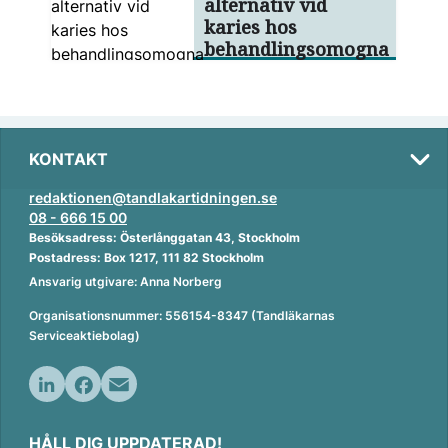
alternativ vid
karies hos
behandlingsomogna
KONTAKT
redaktionen@tandlakartidningen.se
08 - 666 15 00
Besöksadress: Österlånggatan 43, Stockholm
Postadress: Box 1217, 111 82 Stockholm
Ansvarig utgivare: Anna Norberg
Organisationsnummer: 556154-8347 (Tandläkarnas
Serviceaktiebolag)
L
F
E
i
a
m
HÅLL DIG UPPDATERAD!