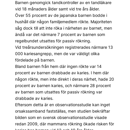
Barnen genomgick tandkontroller av en tandläkare
vid 18 månaders ålder samt vid tre års ålder.
Över 55 procent av de japanska barnen bodde i
hushåll där någon familjemedlem rökte. Majoriteten
såg dock till att inte röka i närheten av barnet, men
ändå var det närmare 7 procent av barnen som
regelbundet utsattes för passiv rökning.
Vid treårsundersökningen registrerades närmare 13
000 kariesangrepp, men de var väldigt olika
fördelade på barnen.
Bland barnen från hem där ingen rökte var 14
procent av barnen drabbade av karies. I hem där
någon rökte, men inte direkt i deras närhet, hade 20
procent av barnen karies, och närmare 28 procent
av barnen som utsattes för passiv rökning var
drabbade av karies.
Eftersom detta är en observationsstudie kan inget
orsakssamband fastställas, men studien bekräftar
bilden som en svensk observationsstudie visade
redan 2009, där mammans rökning ökade risken för