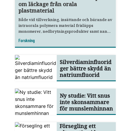
om läckage från orala
plastmaterial
Både vid tillverkning, insättande och bärande av
intraorala polymera material frisläpps
monomerer, nedbrytningsprodukter samt nano-
och mikropartiklar.
Forskning
Silverdiaminfluorid
ger bättre skydd än
natriumfluorid
Ny studie: Vitt snus
inte skonsammare
för munslemhinnan
Försegling ett