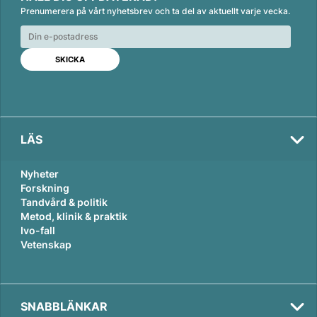
n
c
a
Prenumerera på vårt nyhetsbrev och ta del av aktuellt varje vecka.
k
e
i
e
b
l
d
o
I
o
n
k
LÄS
Nyheter
Forskning
Tandvård & politik
Metod, klinik & praktik
Ivo-fall
Vetenskap
SNABBLÄNKAR