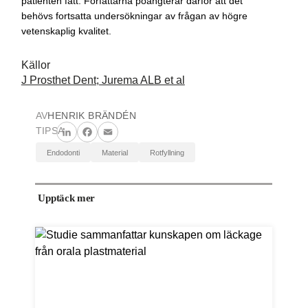
patienten fått. Författarna poängterar därför att det
behövs fortsatta undersökningar av frågan av högre
vetenskaplig kvalitet.
Källor
J Prosthet Dent; Jurema ALB et al
AV
HENRIK BRÄNDÉN
TIPSA
LinkedIn
Facebook
Email
endodonti
material
rotfyllning
Upptäck mer