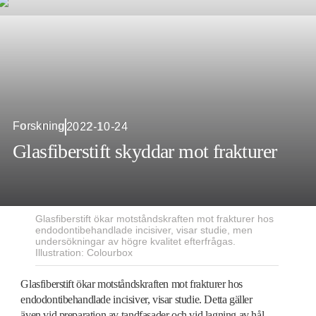
Forskning
2022-10-24
Glasfiberstift skyddar mot frakturer
Glasfiberstift ökar motstånds­kraften mot frakturer hos
endo­dontibehandlade incisiver, visar studie, men
undersökningar av högre kvalitet efterfrågas.
Illustration: Colourbox
Glasfiberstift ökar motståndskraften mot frakturer hos
endodontibehandlade incisiver, visar studie. Detta gäller
även vid preparation av tandfasader och vid lagning av hål