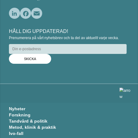
L
F
E
i
a
m
HÅLL DIG UPPDATERAD!
n
c
a
Prenumerera på vårt nyhetsbrev och ta del av aktuellt varje vecka.
k
e
i
e
b
l
d
o
I
o
n
k
Nyheter
Forskning
Tandvård & politik
Metod, klinik & praktik
Ivo-fall