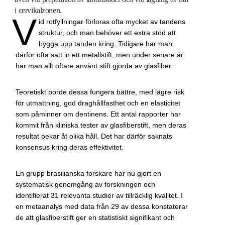
i cervikalzonen.
V
id rotfyllningar förloras ofta mycket av tandens
struktur, och man behöver ett extra stöd att
bygga upp tanden kring. Tidigare har man
därför ofta satt in ett metallstift, men under senare år
har man allt oftare använt stift gjorda av glasfiber.
Teoretiskt borde dessa fungera bättre, med lägre risk
för utmattning, god draghållfasthet och en elasticitet
som påminner om dentinens. Ett antal rapporter har
kommit från kliniska tester av glasfiberstift, men deras
resultat pekar åt olika håll. Det har därför saknats
konsensus kring deras effektivitet.
En grupp brasilianska forskare har nu gjort en
systematisk genomgång av forskningen och
identifierat 31 relevanta studier av tillräcklig kvalitet. I
en metaanalys med data från 29 av dessa konstaterar
de att glasfiberstift ger en statistiskt signifikant och