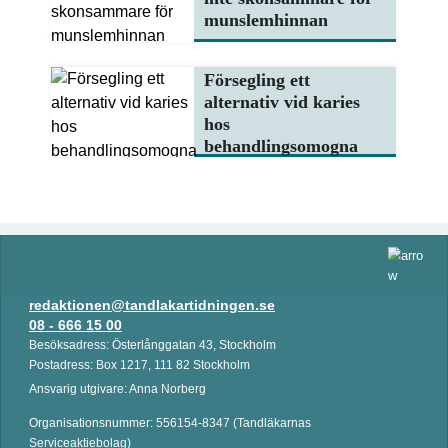
munslemhinnan
Försegling ett
alternativ vid karies
hos
behandlingsomogna
redaktionen@tandlakartidningen.se
08 - 666 15 00
Besöksadress: Österlånggatan 43, Stockholm
Postadress: Box 1217, 111 82 Stockholm
Ansvarig utgivare: Anna Norberg
Organisationsnummer: 556154-8347 (Tandläkarnas
Serviceaktiebolag)