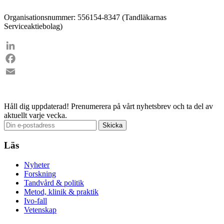
Organisationsnummer: 556154-8347 (Tandläkarnas
Serviceaktiebolag)
LinkedIn
Facebook
Email
Håll dig uppdaterad!
Prenumerera på vårt nyhetsbrev och ta del av
aktuellt varje vecka.
Läs
Nyheter
Forskning
Tandvård & politik
Metod, klinik & praktik
Ivo-fall
Vetenskap