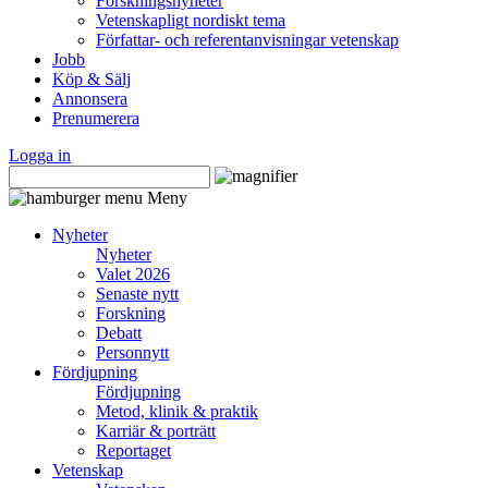
Forskningsnyheter
Vetenskapligt nordiskt tema
Författar- och referentanvisningar vetenskap
Jobb
Köp & Sälj
Annonsera
Prenumerera
Logga in
Meny
Nyheter
Nyheter
Valet 2026
Senaste nytt
Forskning
Debatt
Personnytt
Fördjupning
Fördjupning
Metod, klinik & praktik
Karriär & porträtt
Reportaget
Vetenskap