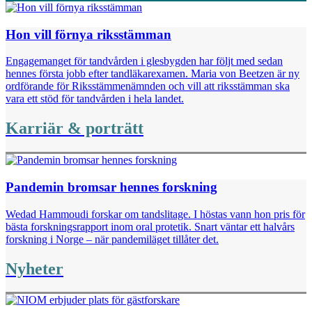
Hon vill förnya riksstämman
Engagemanget för tandvården i glesbygden har följt med sedan
hennes första jobb efter tandläkarexamen. Maria von Beetzen är ny
ordförande för Riksstämmenämnden och vill att riksstämman ska
vara ett stöd för tandvården i hela landet.
Karriär & porträtt
Pandemin bromsar hennes forskning
Wedad Hammoudi forskar om tandslitage. I höstas vann hon pris för
bästa forsknings­rapport inom oral protetik. Snart väntar ett halvårs
forskning i Norge – när pandemiläget tillåter det.
Nyheter