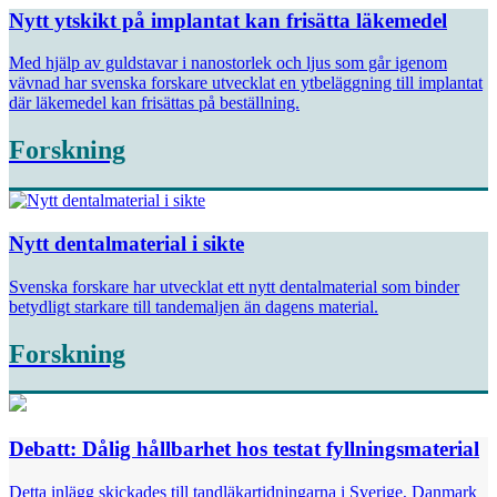
Nytt ytskikt på implantat kan frisätta läkemedel
Med hjälp av guldstavar i nanostorlek och ljus som går igenom
vävnad har svenska forskare utvecklat en ytbeläggning till implantat
där läkemedel kan frisättas på beställning.
Forskning
Nytt dentalmaterial i sikte
Svenska forskare har utvecklat ett nytt dental­material som binder
betydligt starkare till tandemaljen än dagens material.
Forskning
Debatt: Dålig hållbarhet hos testat fyllningsmaterial
Detta inlägg skickades till tandläkartidningarna i Sverige, Danmark