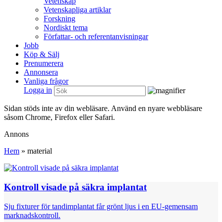
Vetenskap
Vetenskapliga artiklar
Forskning
Nordiskt tema
Författar- och referentanvisningar
Jobb
Köp & Sälj
Prenumerera
Annonsera
Vanliga frågor
Logga in
Sidan stöds inte av din webläsare. Använd en nyare webbläsare
såsom Chrome, Firefox eller Safari.
Annons
Hem
»
material
Kontroll visade på säkra implantat
Sju fixturer för tandimplantat får grönt ljus i en EU-gemensam
marknadskontroll.