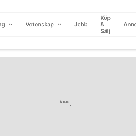
Köp
ng
Vetenskap
Jobb
&
Ann
Sälj
Annons