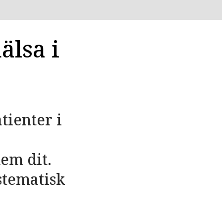
lsa i
tienter i
em dit.
stematisk