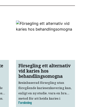
te
Försegling ett alternativ
vid karies hos
behandlingsomogna
Resinbaserad försegling utan
de
föregående kariesexkavering kan,
os
enligt en ny studie, vara en bra
s.
metod för att hejda karies i
Forskning
primära molarer hos