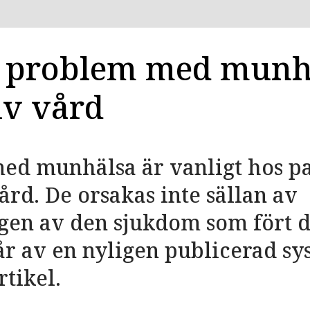
problem med munhä
iv vård
d munhälsa är vanligt hos pa
vård. De orsakas inte sällan av
gen av den sjukdom som fört d
r av en nyligen publicerad sy
rtikel.