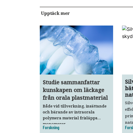
Upptäck mer
Si
Studie sammanfattar
bä
kunskapen om läckage
na
från orala plastmaterial
Silv
Både vid tillverkning, insättande
effe
och bärande av intraorala
pri
polymera material frisläpps
natr
monomerer,
Forskning
Fors
kine
nedbrytningsprodukter samt