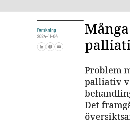
Många 
Forskning
2024-11-04
palliat
LinkedIn
Facebook
Email
Problem me
palliativ 
behandlin
Det framgå
översiktsa