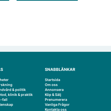
tt
behandlings­omogna barn.
ÄS
SNABBLÄNKAR
heter
Startsida
rskning
Om oss
ndvård & politik
Annonsera
tod, klinik & praktik
Köp & Sälj
-fall
Prenumerera
tenskap
Vanliga Frågor
Kontakta oss