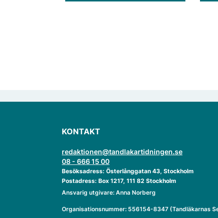
nano- och mikropartiklar.
KONTAKT
redaktionen@tandlakartidningen.se
08 - 666 15 00
Besöksadress: Österlånggatan 43, Stockholm
Postadress: Box 1217, 111 82 Stockholm
Ansvarig utgivare: Anna Norberg
Organisationsnummer: 556154-8347 (Tandläkarnas Se