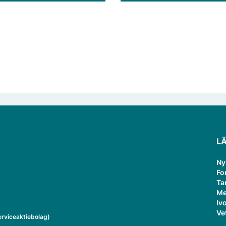
kliniska jämförelsen mellan vi
och traditionellt snus.
L
Ny
Fo
Ta
Me
Ivo
Ve
rviceaktiebolag)