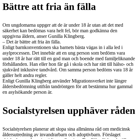
Bättre att fria än fälla
Om ungdomarna uppger att de är under 18 år utan att det med
säkerhet kan bedömas vara helt fel, bör man godkänna den
uppgivna åldern, anser Gunilla Klingberg.
– Det är bättre att fria än fälla.
Enligt barnkonventionen ska barnets bästa vägas in i alla led i
asylprocessen. Det innebär att en ung person som bedöms vara
under 18 år har rätt till en god man och boende med familjeliknande
förhållanden. Han eller hon får gå i skola och har rätt till hälso- och
sjukvård inklusive tandvård. Om samma person bedöms vara 18 år
gäller helt andra regler.
Enligt Gunilla Klingberg använder Migrationsverket inte längre
åldersbedömning utifrån tandröntgen för att bestämma hur gammal
en asylsökande person är.
Socialstyrelsen upphäver råden
Socialstyrelsen planerar att slopa sina allmänna råd om medicinsk
åldersutredning av invandrarbarn och adoptivbarn. Förslaget