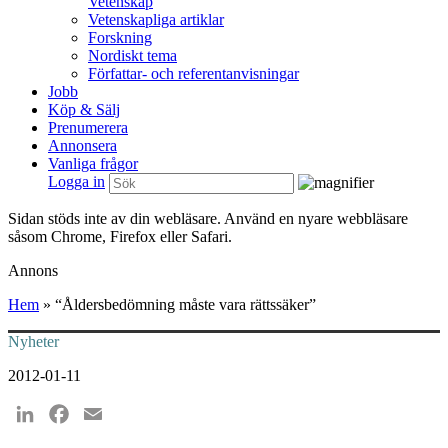
Vetenskap
Vetenskapliga artiklar
Forskning
Nordiskt tema
Författar- och referentanvisningar
Jobb
Köp & Sälj
Prenumerera
Annonsera
Vanliga frågor
Logga in
Sidan stöds inte av din webläsare. Använd en nyare webbläsare
såsom Chrome, Firefox eller Safari.
Annons
Hem
»
“Åldersbedömning måste vara rättssäker”
Nyheter
2012-01-11
LinkedIn
Facebook
Email