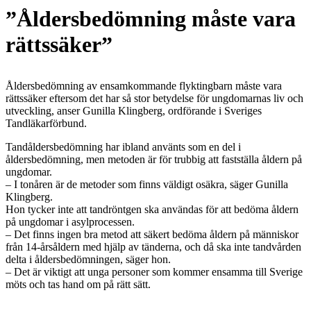
”Åldersbedömning måste vara
rättssäker”
Åldersbedömning av ensamkommande flyktingbarn måste vara
rättssäker eftersom det har så stor betydelse för ungdomarnas liv och
utveckling, anser Gunilla Klingberg, ordförande i Sveriges
Tandläkarförbund.
Tandåldersbedömning har ibland använts som en del i
åldersbedömning, men metoden är för trubbig att fastställa åldern på
ungdomar.
– I tonåren är de metoder som finns väldigt osäkra, säger Gunilla
Klingberg.
Hon tycker inte att tandröntgen ska användas för att bedöma åldern
på ungdomar i asylprocessen.
– Det finns ingen bra metod att säkert bedöma åldern på människor
från 14-årsåldern med hjälp av tänderna, och då ska inte tandvården
delta i åldersbedömningen, säger hon.
– Det är viktigt att unga personer som kommer ensamma till Sverige
möts och tas hand om på rätt sätt.