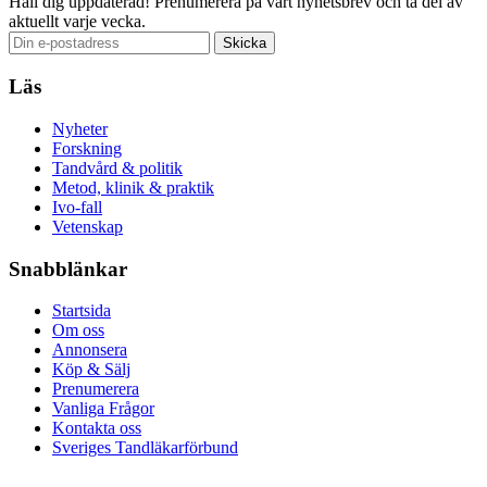
Håll dig uppdaterad!
Prenumerera på vårt nyhetsbrev och ta del av
aktuellt varje vecka.
Läs
Nyheter
Forskning
Tandvård & politik
Metod, klinik & praktik
Ivo-fall
Vetenskap
Snabblänkar
Startsida
Om oss
Annonsera
Köp & Sälj
Prenumerera
Vanliga Frågor
Kontakta oss
Sveriges Tandläkarförbund