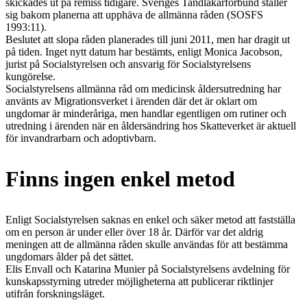
skickades ut på remiss tidigare. Sveriges Tandläkarförbund ställer
sig bakom planerna att upphäva de allmänna råden (SOSFS
1993:11).
Beslutet att slopa råden planerades till juni 2011, men har dragit ut
på tiden. Inget nytt datum har bestämts, enligt Monica Jacobson,
jurist på Socialstyrelsen och ansvarig för Socialstyrelsens
kungörelse.
Socialstyrelsens allmänna råd om medicinsk åldersutredning har
använts av Migrationsverket i ärenden där det är oklart om
ungdomar är minderåriga, men handlar egentligen om rutiner och
utredning i ärenden när en åldersändring hos Skatteverket är aktuell
för invandrarbarn och adoptivbarn.
Finns ingen enkel metod
Enligt Socialstyrelsen saknas en enkel och säker metod att fastställa
om en person är under eller över 18 år. Därför var det aldrig
meningen att de allmänna råden skulle användas för att bestämma
ungdomars ålder på det sättet.
Elis Envall och Katarina Munier på Socialstyrelsens avdelning för
kunskapsstyrning utreder möjligheterna att publicerar riktlinjer
utifrån forskningsläget.