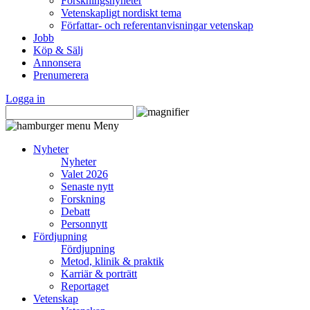
Forskningsnyheter
Vetenskapligt nordiskt tema
Författar- och referentanvisningar vetenskap
Jobb
Köp & Sälj
Annonsera
Prenumerera
Logga in
Meny
Nyheter
Nyheter
Valet 2026
Senaste nytt
Forskning
Debatt
Personnytt
Fördjupning
Fördjupning
Metod, klinik & praktik
Karriär & porträtt
Reportaget
Vetenskap